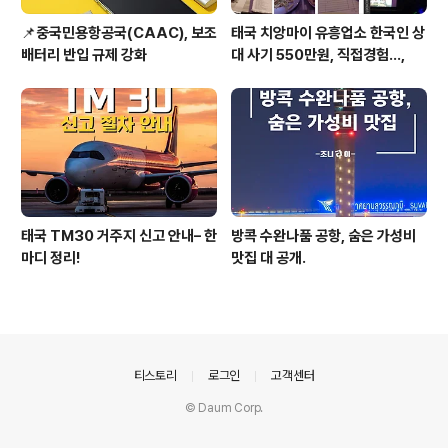
📌중국민용항공국(CAAC), 보조
태국 치앙마이 유흥업소 한국인 상
배터리 반입 규제 강화
대 사기 550만원, 직접경험...,
태국 TM30 거주지 신고 안내– 한
방콕 수완나품 공항, 숨은 가성비
마디 정리!
맛집 대 공개.
의안내
티스토리
로그인
고객센터
© Daum Corp.