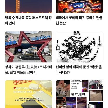
방콕 수완나품 공항 패스트트랙 정
태국에서 잇따라 터진 중국인 팬클
확 안내
럽 논란
상하이 홍췐루 (虹泉路) 코리아타
신비한 힘의 태국의 문신 '싹얀' 을
운, 한인 마트를 찾아서
아시나요?