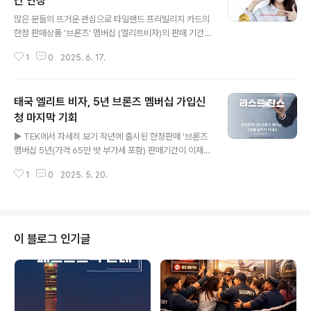
간 연장
글 내용
많은 분들의 뜨거운 관심으로 타일랜드 프리빌리지 카드의
한정 판매상품 '브론즈' 멤버십 (엘리트비자)의 판매 기간
이 2025년 12월 31일까지 연장되었습니다.기회를 놓치
1
0
2025. 6. 17.
지 마세요.다시 찾아오지 않습니다.기존 마감일이었던 6월
30일에서 더욱 여유로운 신청이 가능해졌으니, 브론즈 멤
버십 가입을 원하신다면 지금부터 12월 31일 이전에 서둘
태국 엘리트 비자, 5년 브론즈 멤버십 가입신
러 신청하시고 안전하고 편안한 태국생활을 만끽하세요!!!
태국 내 300개가 넘는 협력 파트너사에서제공하는 다양한
청 마지막 기회
글 내용
혜택을 즐기세요. ✅ 태국정부 관광청 (TAT) 산하에서 운
▶ TEK에서 자세히 보기 작년에 출시된 한정판매 ‘브론즈
영되는 타일랜드 프리빌리지 카드사에서 인정받은 우수 영
멤버십 5년(가격 65만 밧 부가세 포함) 판매기간이 이제
업사원이 항시 대기 중입니다. ✅ 저희는 별도의 추가 요금
한 달 남았습니다.2025년 6월 30일까지 신청서를 제출
없이 특별하고 신속한 원스톱 서비스를 무료로 제공하며
1
0
2025. 5. 20.
한 신청자에 한에서 특별 심사과정을 걸쳐 최종 승인 후 브
쉽고 빠르게 비자를 취..
론즈 멤버십 회원자격으로 (Privilege Entry) 특별 복수
입국 5년 엘리트 비자 (PE)를 신속하고 빠르게 취득할 수
있습니다. 또한 유효기간 안에 언제든지 기존 멤버십 프로
그램 업그레이가 가능하며 서비스를함께 이용할 수 있습니
이 블로그 인기글
다. 브론즈 멤버십으로 특권과 우대 혜택속에편안한 태국
생활을 만끽하세요.타일랜드 프리빌리지 멤버십은 최대 2
0년 동안 태국생활을 보장해드립니다. 한 달에 만밧 정도
의 가성비 좋은 금액으로 보장되고 안정된편안한 생활을
누릴 수 있습니다. 체류..