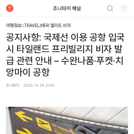
검색하기
조니타이 채널
티스토리
여행정보::TRAVEL/태국 엘리트 비자
공지사항: 국제선 이용 공항 입국
시 타일랜드 프리빌리지 비자 발
급 관련 안내 – 수완나품·푸켓·치
앙마이 공항
조니타이
2025. 11. 19. 21:51