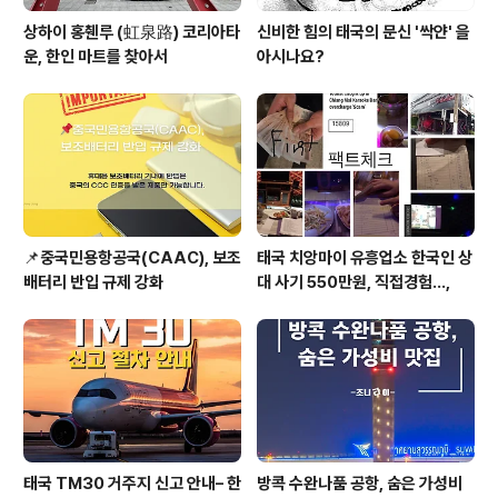
상하이 홍췐루 (虹泉路) 코리아타
신비한 힘의 태국의 문신 '싹얀' 을
운, 한인 마트를 찾아서
아시나요?
📌중국민용항공국(CAAC), 보조
태국 치앙마이 유흥업소 한국인 상
배터리 반입 규제 강화
대 사기 550만원, 직접경험...,
태국 TM30 거주지 신고 안내– 한
방콕 수완나품 공항, 숨은 가성비