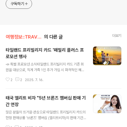
구독하기
더보기
여행정보::TRAVEL/태국 엘리트 비자
의 다른 글
타일랜드 프리빌리지 카드 '패밀리 플러스 프
로모션 행사
글 내용
📣 특별 프로모션 소식타일랜드 프리빌리지 카드 기존 회
원을 대상으로, 직계 가족 1인 추가 가입 시 파격적인 혜택
을 드립니다. 단 50만 바트에 멤버십 가입이 가능하며, 이
2
2
2025. 7. 16.
기회를 절대 놓치지 마세요!💎 적용 대상 패키지플래티넘
(10년)다이아몬드 (15년)리저브 (20년)💰 프로모션 가격
다음 회원 1인당: 500,000 바트 (모든 상위 패키지 적용
태국 엘리트 비자 "5년 브론즈 멤버십 판매 기
가능)📅 프로모션 기간2025년 7월 1일 ~ 2025년 9월
30일🧾 멤버십 가격 비교회원 유형: 플래티넘, 다이아몬
간 연장
글 내용
드, 리저브 멤버십 코어 회원1,500,000 바트2,500,000
많은 분들의 뜨거운 관심으로 타일랜드 프리빌리지 카드의
바트5,000,000 바트다음 회원 (기존가격) 1,000,000
한정 판매상품 '브론즈' 멤버십 (엘리트비자)의 판매 기간
바트1,500,000 바트2,000,000 바트추가 가족 회원 (프
이 2025년 12월 31일까지 연장되었습니다.기회를 놓치
로모션)500,000 바트50..