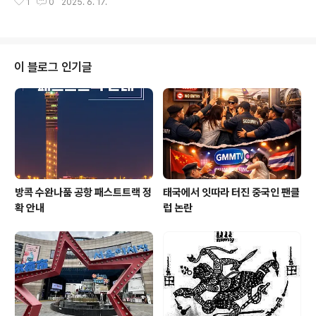
1
0
2025. 6. 17.
지 마세요.다시 찾아오지 않습니다.기존 마감일이었던 6월
30일에서 더욱 여유로운 신청이 가능해졌으니, 브론즈 멤
버십 가입을 원하신다면 지금부터 12월 31일 이전에 서둘
러 신청하시고 안전하고 편안한 태국생활을 만끽하세요!!!
태국 내 300개가 넘는 협력 파트너사에서제공하는 다양한
이 블로그 인기글
혜택을 즐기세요. ✅ 태국정부 관광청 (TAT) 산하에서 운
영되는 타일랜드 프리빌리지 카드사에서 인정받은 우수 영
업사원이 항시 대기 중입니다. ✅ 저희는 별도의 추가 요금
없이 특별하고 신속한 원스톱 서비스를 무료로 제공하며
쉽고 빠르게 비자를 취..
방콕 수완나품 공항 패스트트랙 정
태국에서 잇따라 터진 중국인 팬클
확 안내
럽 논란