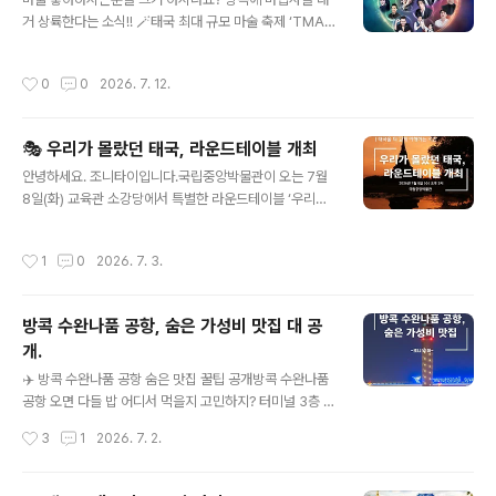
베이징을 차례로 방문할 예정입니다. 최근 IMF가 태국을
거 상륙한다는 소식!! 🪄태국 최대 규모 마술 축제 ‘TMAF
세계 4대 AI 하드웨어 수출국 중 하나로 선정한 만큼, 이번
2026' 열립니다. 🔮7월 18일~19일에 방콕 핫플 '미스터
방중이 무역 수지를 개선하고 태국 중소기업(SMEs)의 새
폭스 라이브 하우스'에서 하는데, 전 세계 탑티어 마술사들
로운 돌파구가 될지 이목이 쏠리고 있습니다. 방중 전략: 투
작성시간
0
0
2026. 7. 12.
총출동해서 눈앞에서 헐리웃급 일루션 보여주는 글로벌 축
자 유치와 무역 수지 개선글로벌 테크 기업과 리더들이 집
제임.-라인업 실화냐? 진짜 미쳤음일본: 독창성 끝판왕 ‘켄
결하는 세..
지 미네무라’, ‘요스케 이케다’홍콩/대만: 비주얼&기술 천재
🎭 우리가 몰랐던 태국, 라운드테이블 개최
‘헨리 해리어스’탑 일루셔니스트 ‘닥시엔’태국: 로컬 스타
글 내용
‘템페이’ + 내로라하는 마술팀 총출동-핵심 볼거리 3줄 요
안녕하세요. 조니타이입니다.국립중앙박물관이 오는 7월
약1. 매직 시어터 풀쇼: 심장 쫄깃해지는 1시간짜리 대형 극
8일(화) 교육관 소강당에서 특별한 라운드테이블 ‘우리가
장 마술쇼 🎬2. 매직 잼 세션: 마술사들 틈에 껴서 즉석 눈
몰랐던 태국을 말하다’를 개최합니다. 이번 행사는 현재 진
누난나 기술 훔쳐보고(?) 교류하는 시간 🃏3. 페..
행 중인 특별전 ‘어메이징 타일랜드: 태국미술명품전’과 연
작성시간
1
0
2026. 7. 3.
계해, 태국의 역사·사회·대중문화를 다각도로 조명하는 자
리입니다. 특별전은 국내 최초로 태국의 미술과 문화를 종
합적으로 소개하는 전시로, 불교 조각과 왕실 공예품 등 태
방콕 수완나품 공항, 숨은 가성비 맛집 대 공
국 고유의 미의식을 담은 유물들이 선보이고 있습니다. 📌
개.
라운드테이블 주요 발표 태국 미술: 권강미 국립중앙박물
글 내용
관 학예연구관이 국내 최초 대규모 태국 미술 전시의 기획
✈️ 방콕 수완나품 공항 숨은 맛집 꿀팁 공개방콕 수완나품
의도를 소개합니다. 현대미술과 전통: 박일호 이화여대 명
공항 오면 다들 밥 어디서 먹을지 고민하지? 터미널 3층 식
예교수가 태국 현대미술 속 전통 문화의 소통 방식을 분석
당가는 가격이 진짜 “공항 수준”이라 지갑이 얇아지는 느
작성시간
3
1
2026. 7. 2.
합니다. 불상·팟타이·젠더: 이채문 한..
낌… 그래서 대부분은 1층 8번 출입구 옆에 있는 매직 푸드
포인트(Magic Food Point)로 직행하곤 해. 하지만 거기
도 사람 몰리면 도떼기시장 같아서 밥 한 끼 먹기 힘들 때가