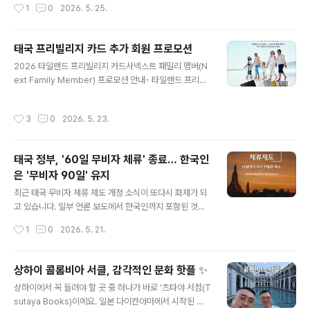
작성시간
1
0
2026. 5. 25.
진솔한 메시지를..
해보려고 합니다.예전에는 태국 하면 자동문처럼 따라붙던
수식어가 있었죠. 바로 "저렴한 물가 + 최고의 가성비" 공
식이었습니다. 하지만 최근 이 공식이 완전히 깨지면서, 태
태국 프리빌리지 카드 추가 회원 프로모션
국정부관광청이 발표하는 방문객 데이터와 실제 여행객들
글 내용
2026 타일랜드 프리빌리지 카드사넥스트 패밀리 멤버(N
이 현지에서 느끼는 만족도 사이에 상당한 괴리가 생기고
ext Family Member) 프로모션 안내- 타일랜드 프리빌
있습니다. 다들 체감하고 계시지 않나요? 오늘은 한국인 여
리지 카드 가족 회원 추가 프로모션 -(2026년 8월 14일
행객들이 발길을 돌리고 있는 진짜 이유와 앞으로 태국 관
까지) 타일랜드 프리빌리지 카드사에서 특별한 가족 회원
광이 나아가야 할 방향에 대해 날카롭게 짚어보겠습니다.
작성시간
3
0
2026. 5. 23.
추가 혜택을 준비했습니다. 2026년 8월 14일까지 신청
👇 📉 "양보다 질?" 소비자 반응이 냉정해진 이유태국정부
및 결제를 완료하면, 배우자·자녀·부모를 1인당 THB 750,
관광청은 최근 고부가가치 ..
000 균일가로 등록할 수 있습니다.프로모션 주요 혜택플
태국 정부, '60일 무비자 체류' 종료… 한국인
래티넘 (10년) : 보조 회원 정규 요금 THB 1,000,000 →
은 '무비자 90일' 유지
프로모션 THB 750,000다이아몬드 (15년) : 보조 회원
글 내용
정규 요금 THB 1,500,000 → 프로모션 THB 750,000
최근 태국 무비자 체류 제도 개정 소식이 또다시 화제가 되
리저브 (20년) : 보조 회원 정규 요금 THB 2,000,000
고 있습니다. 일부 언론 보도에서 한국인까지 포함된 것처
→ 프로모션 THB 750,..
럼 혼동을 주고 있지만, 한국 여권 소지자는 기존처럼 90
작성시간
1
0
2026. 5. 21.
일 무비자 체류가 유지됩니다.📌 핵심 정리한국인은 영향
없음: 태국과 한국은 별도의 양자 협정을 맺고 있어, 기존처
럼 무비자 90일 체류가 가능합니다.개정 내용: 태국 정부
상하이 콜롬비아 서클, 감각적인 문화 핫플 ✨
는 93개국을 대상으로 하던 60일 무비자 체류를 다시 30
글 내용
상하이에서 꼭 들려야 할 곳 중 하나가 바로 ‘츠타야 서점(T
일(일부 국가는 15일)로 축소했습니다.배경: 외국인들이
sutaya Books)이에요. 일본 다이칸야마에서 시작된 이
무비자 제도를 악용해 마약, 인신매매, 불법 영업 등 범죄를