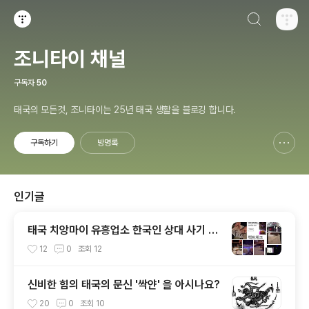
검색하기
티스토리
조니타이 채널
구독자
50
태국의 모든것, 조니타이는 25년 태국 생활을 블로깅 합니다.
구독하기
방명록
신고하기 레이어
열기
인기글
태국 치앙마이 유흥업소 한국인 상대 사기 5
50만원, 직접경험...,
12
0
조회
12
신비한 힘의 태국의 문신 '싹얀' 을 아시나요?
20
0
조회
10