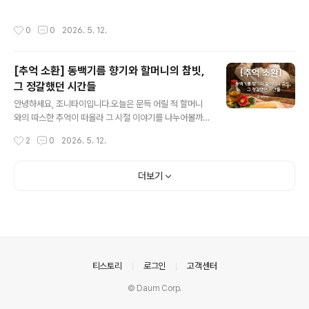
서점은 책을 중심으로 한 다기능 문화 공간을 만들어온 곳
저지른 사례가 잇따르면서, 태국 정부가 강력한 통제 정책
으로, ‘세계에서 가장 아름다운 서점 20곳’ 중 하나로 꼽히
으로 회귀한 것입니다.연장 조건 강화: 기존에는 자동 연장
작성시간
0
0
2026. 5. 12.
기도 했습니다. 전 세계적으로 1,400개가 넘는 지점을 운
이 가능했지만, 앞으로는 출입국 사무소를 직접 방문해 사
영하고 있을 만큼 유명하죠 📚 상하이에선 특별히 콜롬비
유를 설명해야 하며, 담..
아 서클이라는 역사적인 건물 안에 자리 잡고 있어요. 이곳
[추억 소환] 동백기름 향기와 할머니의 참빗,
은 1920년대 해외 화교들의 사교 중심지였던 곳인데, 10
그 정갈했던 시간들
0년 넘는 역사와 현대적인 디자인을 절묘하게 결합해 2,0
글 내용
00㎡ 규모의 문화 허브로 재탄생했습니다. 건축적 아름다
안녕하세요, 조니타이입니다.오늘은 문득 어릴 적 할머니
움은 그대로 보존하면서도 새로운 이야기를 이어가는 공간
와의 따스한 추억이 떠올라 그 시절 이야기를 나누어볼까
이라 분위기가 거의 박물관 같아요 🏛️외관은 파란색과 붉
합니다.👵 할머니의 정갈한 아침, 동백기름과 참빗 조선 시
작성시간
2
0
2026. 5. 12.
은색 벽돌로 꾸며져..
대부터 근대화에 이르기까지, 우리네 여인들에게 '동백기
름'과 '참빗'은 멋을 내기 위한 필수품이었습니다. 머리카락
에 은은한 윤기를 더하고 한 올 한 올 정갈하게 정돈하던 조
더보기
상들의 지혜였지요.어린 시절, 할머니 무릎에 앉아 머리를
맡기던 기억이 나시나요?흰 달력 한 장을 바닥에 넓게 펴놓
고, 동백기름을 바른 머리카락을 참빗으로 정성껏 빗겨주
시던 할머니의 모습…. 사실 참빗은 머릿결 정돈뿐만 아니
라, 당시 골칫거리였던 '머릿니'를 잡는 용도로도 요긴하게
쓰였던 생활의 도구였습니다.거울 앞에 앉아 가르마를 곱
의안내
티스토리
로그인
고객센터
게 타시고, 긴 머리를 돌돌 말아 비..
© Daum Corp.