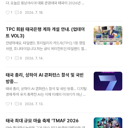
해야 한다고 밝혔다.또한 시진핑 주석은 태국이 자국 국정
다. 오늘은 동남아시아 대표 관광대국 태국의 2026년 상
에 부합하는 발전의 길을 걸어가는 것을 확고히 지지하며,
반기 관광 성적표가 공개되었습니다. 태국 관광체육부 발
작성시간
1
0
2026. 7. 18.
새 정부의 원활한 국정 수행을 지지한다고 말했다. 그는 복
표에 따르면, 올해 1월 1일부터 7월 4일까지 태국을 방문
잡하게 변화하는 국제 정세 속에서 양..
한 외국인 관광객 수는 총 16,210,890명으로 집계되었습
니다. 이 기간 동안 태국이 거둬들인 관광 수입은 무려 7,8
TPC 회원 태국은행 계좌 개설 안내. (업데이
25억 바트(한화 약 33조 원 / 240억 달러)에 달하며, 관
트 VOL3)
광 산업이 여전히 태국 경제의 핵심 성장 엔진임을 입증했
글 내용
습니다. 📊 전년 대비 추이 & 한국인 관광객 현황전체 외국
안녕하세요. 타일랜드 프리빌리지 카드사(TPC) 1등 영업
인 입국자: 1,621만 명 (전년 동기 대비 3.11% 감소 📉)한
사원, 조니타이입니다.저는 공식 에이전트인 타일랜드 엘
국인 입국자: 596,673명 (국적별 순위 TOP 5 유지 🏅)
리트 코리아(TEK)를 운영하고 있으며, 7년 연속 공식 인증
작성시간
1
0
2026. 7. 14.
비록 글로벌 경기 둔화로 전체 외국인 입국자 수가..
을 받은 믿을 수 있는 파트너입니다. 늘 변함없는 신뢰를 바
탕으로 회원님들을 모시고 있습니다.오늘은 최근 변경된
외국인 회원님의 태국 은행 계좌 개설 절차에 대해 핵심만
태국 총리, 상하이 AI 콘퍼런스 참석 및 국빈
안내해 드리겠습니다.최근 태국 내 자금세탁방지(AML) 규
방중…
정과 대포통장 근절 조치가 크게 강화되었습니다. 이에 따
글 내용
라 기존에 개설된 계좌에 대해서도 소명 자료를 요구하거
태국 총리, 상하이 AI 콘퍼런스 참석 및 국빈 방중… 디지털
나 일시 정지하는 사례가 빈번하게 발생하고 있습니다. 은
경제·투자 유치 총력전 AI는 이제 미래의 이야기가 아닌 국
행별 상세한 개설 지침과 필수 요구 사항을 사전에 확인 하
정의 핵심 과제입니다. 태국 총리는 오는 16일부터 20일
작성시간
1
0
2026. 7. 13.
시길 바랍니다. 태국 정부의 외국인 금융 규정 강화로 인해,
까지 중국 상하이에서 열리는 ‘세계 AI 콘퍼런스(WAI
이제 관광비자나 무비자 입국자의..
C)’에 참석합니다. 이번 방중은 디지털 비즈니스 협정 체결
과 투자 유치를 목적으로 하며, 총리는 태국 공군(RTAF) 6
태국 최대 규모 마술 축제 ‘TMAF 2026
02비행대대 전용기를 이용해 상하이에 도착한 뒤 청두와
글 내용
마술 좋아하시는분들 그거 아시나요? 방콕에 마법사들 대