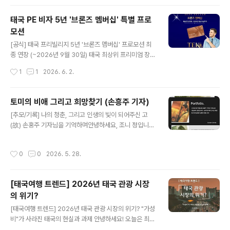
장난 아님. 그리고 T-Pop 아티스트 주목! 주말에 심심하
면 무조건 가야 하는 이유 정리.👇 🔥 태국 여행 쌉가능 체
태국 PE 비자 5년 '브론즈 멤버십' 특별 프로
험존✅ 태국 AI 스튜디오: AI가 나를 태국 핫플 한가운데로
모션
합성해 줌. 즉석에서 디지털 기념사진 박아주니까 프사 건
글 내용
지기 쌉가능! ✅ 태국 공예 체험: 유네스코 세계문화유산인
[공식] 태국 프리빌리지 5년 '브론즈 멤버십' 프로모션 최
'수코타이' 장인이 디자인한 업사이클링 원단으로 전통 열
종 연장 (~2026년 9월 30일) 태국 최상위 프리미엄 장기
쇠고리 만드는 거래. ✅ 관광 테마 게임: 태..
체류 비자 프로그램인 ‘타일랜드 프리빌리지(Thailand Pr
작성시간
1
1
2026. 6. 2.
ivilege)’가 예비 회원님들의 뜨거운 성원에 힘입어, 가장
합리적인 가성비를 자랑하는 ‘브론즈 멤버십(Bronze Me
mbership)’을 2026년 9월 30일까지 최종 연장합니다.
토미의 비애 그리고 희망찾기 (손흥주 기자)
이번 연장은 해당 프로모션이 완전히 폐지되거나 개편되기
글 내용
[추모/기록] 나의 청춘, 그리고 인생의 빛이 되어주신 고
전, 가장 경제적인 비용으로 5년 장기 체류 비자를 취득할
(故) 손홍주 기자님을 기억하며안녕하세요, 조니 정입니다.
수 있는 마지막 기회입니다. 번거로운 비자 걱정 없이 여유
최근 저의 과거 기록인 '토미의 비애'와 '희망 찾기'에 대해
로운 태국 라이프를 시작해 보세요. 💡 브론즈 멤버십(Bro
많은 분이 관심을 가지고 궁금해하셔서, 감사한 마음을 담
nze) 핵심 정보 가입 비용: 650,000 바트 (THB) 비자 혜
작성시간
0
0
2026. 5. 28.
아 짧은 글을 남깁니다. 1999년, 세상에 던진 질문 '토미의
택: 5년 만기 특..
비애' '토미의 비애'는 저의 10대 후반부터 20대 초반까지,
치열했던 이태원에서의 삶을 조명한 작품입니다.당시 한겨
[태국여행 트렌드] 2026년 태국 관광 시장
레신문의 손홍주 사진기자님께서 기획 기사와 사진 연작을
의 위기?
통해 제 이야기를 세상에 처음으로 꺼내어 주셨습니다. 보
글 내용
수적이었던 시대적 분위기 속에서 성소수자의 인권과 삶을
[태국여행 트렌드] 2026년 태국 관광 시장의 위기? "가성
양지로 끌어올려 사회적 공감대를 넓혀주신 고마운 기록입
비"가 사라진 태국의 현실과 과제 안녕하세요! 오늘은 최근
니다."그들도 우리와 다를 바 없는 평범한 이웃입니다." 이
꽤나 분위기가 달라진 2026년 태국 여행 시장 이야기를