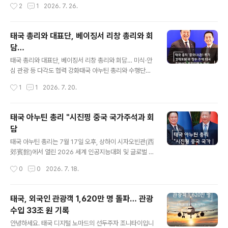
작성시간
2
1
2026. 7. 26.
운지 무단 진입,..
만, 이는 사실이 아닙니다. 실제로는 일부 에이전트가 불법
입국 문제로 인한 입국 심사 강화를 안내한 글을 인용한 것
으로 보입니다. 그러나 이를 “서비스 중단”으로 표현한 것
태국 총리와 대표단, 베이징서 리창 총리와 회
은 명백한 오해입니다. 👉 제가 운영하는 Threads 계정
담…
에서도 이미 팩트체크를 진행했습니다.✅ 패스트트랙 운영
글 내용
현황- 방콕 수완나품 공항 패스트트랙은 역사상 단 한 번도
태국 총리와 대표단, 베이징서 리창 총리와 회담… 미식·안
중단된 적이 없습니다.- 공항 공사 기간에도 입·출국 승객
심 관광 등 다각도 협력 강화태국 아누틴 총리와 수행단이
들이 정상적으로 이용해왔으며, 현재도 원활하게 운영 중
중국 공식 방문 일정을 이어가고 있습니다. '2026 세계인
작성시간
1
1
2026. 7. 20.
입니다.- 특히 Thailan..
공지능대회(WAIC) 및 글로벌 AI 거버넌스 고위급 회의'
참석차 중국을 찾은 아누틴 총리는 시진핑 국가주석과의
회담을 시작으로, 오늘(7월 20일) 베이징에서 리창 중국
태국 아누틴 총리 "시진핑 중국 국가주석과 회
국무원 총리와 양자 회담을 열어 양국 간 실질적 협력 강화
담
방안을 논의합니다.이에 앞서 어제(7월 19일), 아누틴 총
글 내용
리는 ‘2026 태국-중국(쓰촨) 투자경제포럼’과 청두 주재
태국 아누틴 총리는 7월 17일 오후, 상하이 시자오빈관(西
태국 총영사관 투자사무소 개소식에 참석했습니다. 이어
郊賓館)에서 열린 2026 세계 인공지능대회 및 글로벌 거
현지 CP그룹 센터를 방문해 해당 기업을 중국 시장에 성공
버넌스 고위급 회의 참석 계기로 중국을 공식 방문해 시진
작성시간
0
0
2026. 7. 18.
적으로 안착한 태국 기업의 모범 사례로 꼽으며 격려했습
핑 중국 국가주석과 회담을 가졌다.시진핑 주석은 “중국은
니다.한편, 태국 부총..
태국과의 관계 발전을 주변 외교의 중요한 위치에 두고 있
으며, 태국은 시종일관 신뢰할 수 있는 전략적 협력 동반
태국, 외국인 관광객 1,620만 명 돌파… 관광
자”라고 강조했다. 이어 양국은 전략적 상호 신뢰를 증진하
수입 33조 원 기록
고 협조를 강화해 중국·태국 운명공동체 구축을 가속화함
글 내용
으로써 현대화 과정 지원과 지역의 평화·안정·번영에 기여
안녕하세요. 태국 디지털 노마드의 선두주자 조니타이입니