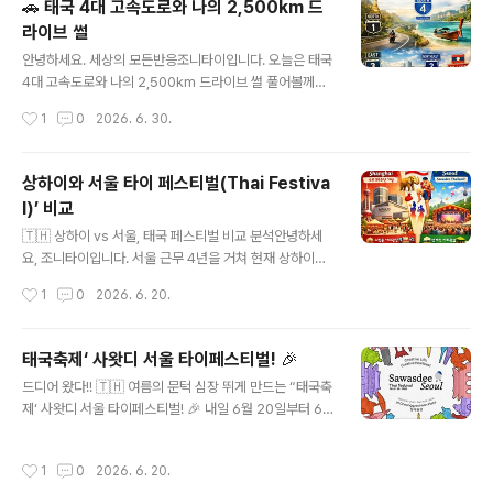
🚗 태국 4대 고속도로와 나의 2,500km 드
많아. 내가 공항에서 근무할 때 직원들이 조용히 자주 가던
라이브 썰
숨은 맛집 몇 군데를 공개할게. 일반인도 이용 가능하니까
글 내용
붐비는 곳 피하고 싶으면 참고해봐.1. AOT 건물 푸드코트
안녕하세요. 세상의 모든반응조니타이입니다. 오늘은 태국
1층 1번 출구로 나와 주차장 건물을 지나 조금만 걸으면 A
4대 고속도로와 나의 2,500km 드라이브 썰 풀어볼께요.
OT(태국공항공사) 건물이 보여. 그 안에 푸드코트와 식당
🚗 태국 2,500km 장거리 드라이브와 4대 고속도로 이야
작성시간
1
0
2026. 6. 30.
가가 따로 있고, 옆에는 직원들이 자주 찾는 재래시장도 열
기태국에서 살면서 가장 길게 달려본 코스는 방콕 → 람빵
려..
→ 치앙라이 국경까지 왕복 2,500km. 하필이면 우기라서
비가 억수같이 쏟아지던 날, 람빵에서 치앙라이로 넘어가
상하이와 서울 타이 페스티벌(Thai Festiva
는 구불구불한 산길은 정말 잊을 수 없는 경험이었습니다.
l)’ 비교
앞은 가로등 하나 없는 칠흑 같은 어둠, 와이퍼는 미친 듯이
글 내용
팩팩 돌아가고, 속도는 시속 20km도 못 내면서 ‘여기서 멈
🇹🇭 상하이 vs 서울, 태국 페스티벌 비교 분석안녕하세
추면 끝장이다’라는 마음으로 숨죽이고 달렸던 그 긴장감…
요, 조니타이입니다. 서울 근무 4년을 거쳐 현재 상하이에
운전해 본 사람만 알 거예요. 심장이 터질 뻔했던 순간이었
서 활동하며 직접 체험한 상하이와 서울의 Thai Festival
작성시간
1
0
2026. 6. 20.
죠. 😭 그 길이 바로 태국의 대동맥, 파혼요틴 로드(국도 1
(태국 페스티벌)을 비교해봅니다. 🎭 두 도시의 다른 색깔
번)! ..
두 축제 모두 태국의 문화·음식·공연을 중심으로 하지만, 상
하이는 ‘태–중 수교 50주년 기념’이라는 외교적 의미가 강
태국축제‘ 사왓디 서울 타이페스티벌! 🎉
하고,서울은 ‘한–태 문화 교류와 창의적 라이프스타일’을
글 내용
드디어 왔다!! 🇹🇭 여름의 문턱 심장 뛰게 만드는 “태국축
강조한 대규모 시민 참여형 야외 행사로 진행됩니다.📍 주
제‘ 사왓디 서울 타이페스티벌! 🎉 내일 6월 20일부터 6월
요 비교 포인트상하이 Thai Festival (2025–2026)장
21일 일요일까지. 딱 주말 이틀 동안 청계광장(소라탑 앞)
소: Raffles City Changning특징: 태–중 수교 50주년
에서 열린다. 이번에 태국관광청이 이 갈고 준비했나 봐. 5
기념, 무에타이 무료 클래스, 태국 전통 마사지, 태국 음식·
작성시간
1
0
2026. 6. 20.
55 ‘태국 가면 꼭 해야 할 5가지’ 테마로 부스 운영! 라인업
과일·제품 전시, 항공권 럭키드로우분..