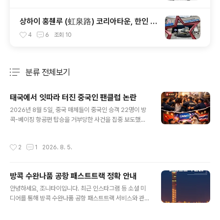
상하이 홍췐루 (虹泉路) 코리아타운, 한인 마
트를 찾아서
4
6
조회
10
분류 전체보기
주요 글 목록
태국에서 잇따라 터진 중국인 팬클럽 논란
글 내용
2026년 8월 5일, 중국 매체들이 중국인 승객 22명이 방
콕-베이징 항공편 탑승을 거부당한 사건을 집중 보도했습
니다. 중국 온라인 사회에서는 “승객 차별”이라는 인종차
별 논란으로 번졌지만, 수완나품 공항의 공식 성명은 사건
작성시간
2
1
2026. 8. 5.
의 진실을 드러냈습니다. 영상보기 > 해당 승객들은 사실
중국인 연예인의 팬클럽으로, 타이항공 라운지 무단 진입
과 탑승 절차 방해, 탑승교 추적 등 보안 규정을 위반한 행
방콕 수완나품 공항 패스트트랙 정확 안내
위가 확인된 것입니다. 공항은 일부 보안 요원의 부적절한
글 내용
태도를 인정하며 징계와 사과를 발표했습니다. 동시에 직
안녕하세요, 조니타이입니다. 최근 인스타그램 등 소셜 미
원 교육 강화, 상황 관리 개선, 재발 방지 대책 마련을 약속
디어를 통해 방콕 수완나품 공항 패스트트랙 서비스와 관
했습니다. 사건 요약발생 일시: 2026년 7월 29일 밤 11
련된 잘못된 정보가 퍼지면서 혼선이 빚어지고 있습니다.
시, TG 674편 (방콕 → 베이징)상황: 중국인 팬클럽이 라
일부 매체에서 “8월 15일까지 중지”라는 표현을 사용했지