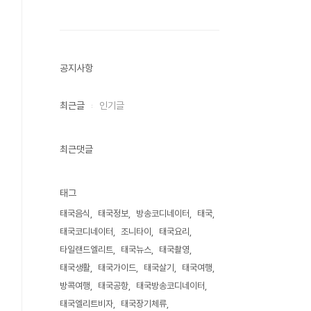
공지사항
최근글
인기글
최근댓글
태그
태국음식
태국정보
방송코디네이터
태국
태국코디네이터
조니타이
태국요리
타일랜드엘리트
태국뉴스
태국촬영
태국생활
태국가이드
태국살기
태국여행
방콕여행
태국공항
태국방송코디네이터
태국엘리트비자
태국장기체류