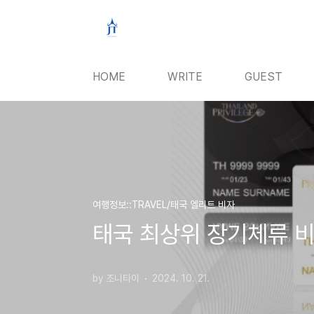
본문 바로가기
HOME
WRITE
GUEST
여행정보::TRAVEL/태국 엘리트 비자
태국 최상위 장기체류 비
by 조니타이
2024. 10. 21.