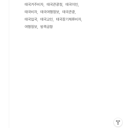
태국거주비자
태국관광청
태국이민
태국비자
태국여행정보
태국관광
태국입국
태국교민
태국장기체류비자
여행정보
방콕공항