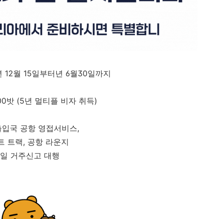
년 12월 15일부터년 6월30일까지
000밧 (5년 멀티플 비자 취득)
출입국 공항 영접서비스,
트 트랙, 공항 라운지
0일 거주신고 대행