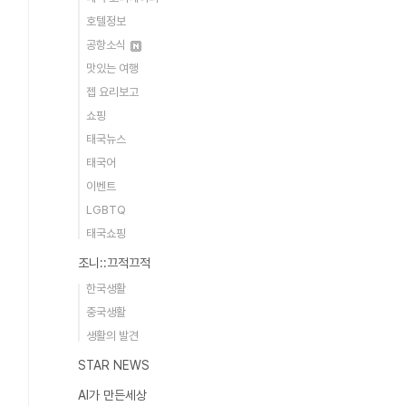
호텔정보
공항소식
맛있는 여행
젭 요리보고
쇼핑
태국뉴스
태국어
이벤트
LGBTQ
태국쇼핑
조니::끄적끄적
한국생활
중국생활
생활의 발견
STAR NEWS
AI가 만든세상