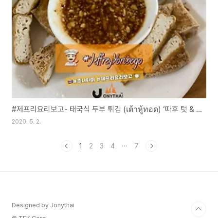
#제프리요리보고- 태국식 두부 튀김 (เต้าหู้ทอด) ‘따후 텃 & 남찝롯쎕
2020. 5. 2.
1
2
3
4
···
7
Designed by Jonythai