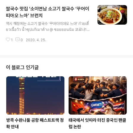
수없지만 태국 맛과 향기는 느낄수있다. 오늘 첫번째 코스
쌀국수 맛집 ‘소이연남 소고기 쌀국수 ‘꾸어이
로 '태국보다 더 맛있는 태국 음식점 여의도 맛집으로 유명
한 콘타이 레스토랑 IFC 지점에서 행사를 진행했으며 앞으
띠아오 느아’ 브런치
글 내용
로 8월까찌 여러번 초대받아 전국에 유명 태국 맛집을 소
역시 해장에는 소고기 쌀국수 ‘꾸어이띠아오 느아’ ก๋วยเตี๋
개할 예정이다. 석천형님 인스타그램 @tonyhong1004
ยวเนื้อวัว น้ำซุปแก้เมาค้าง @ ซอยยอนนัม 코로나19
를 통해서 확인가능하다.[여행소식] "국내서 태국요리 즐
로 인해 태국 여행을 할 수 없어도 태국의 추억을 기억하는
겨요" 태국관광청 이벤트 | 연합뉴스[여행소식] "국내서 태
1
0
2020. 4. 25.
‘Think of Thailand’ Think of Thai Food’ 오늘은 얼
국요리 즐겨요..
큰한 소고기 쌀국수 ‘꾸어이띠아오 느아’ 브런치 @소이연
남에서... 역시 해장에도 최고!!! 신뢰와 믿음으로 20년 넘
게 쌓아온 태국여행의 길잡이, 새로운 여행의 페러다임을
만들어가는 🇹🇭 #JONYTHAI ⓒ SINCE 2001> 🐾
이 블로그 인기글
입니다. 포스팅이 도움이 되셨다면 아래 구독과 좋아요/공
감 버튼 쿡 눌러주시면 큰 힘이됩니다. 감사합니다. (컵쿤~
크랍) สวัสดีครับ ผมชื่อ #โจนี่จอง ผมเป็น #ปร..
방콕 수완나품 공항 패스트트랙 정
태국에서 잇따라 터진 중국인 팬클
확 안내
럽 논란