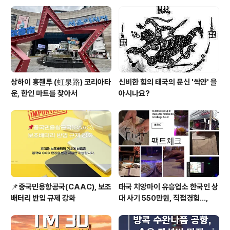
상하이 홍췐루 (虹泉路) 코리아타
신비한 힘의 태국의 문신 '싹얀' 을
운, 한인 마트를 찾아서
아시나요?
📌중국민용항공국(CAAC), 보조
태국 치앙마이 유흥업소 한국인 상
배터리 반입 규제 강화
대 사기 550만원, 직접경험...,