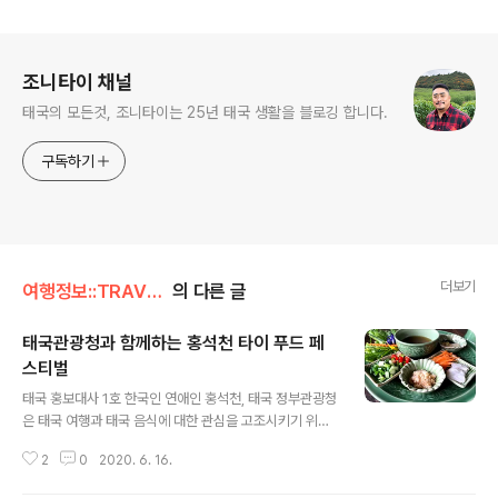
로그 정보
조니타이 채널
태국의 모든것, 조니타이는 25년 태국 생활을 블로깅 합니다.
구독하기
더보기
여행정보::TRAVEL/맛있는 여행
의 다른 글
태국관광청과 함께하는 홍석천 타이 푸드 페
스티벌
글 내용
태국 홍보대사 1호 한국인 연애인 홍석천, 태국 정부관광청
은 태국 여행과 태국 음식에 대한 관심을 고조시키기 위해
'아러이 짱' 이벤트를 8월 15일까지 3개월간 전국 24곳의
2
0
2020. 6. 16.
태국상무관에서 인증한 '타이 셀렉트'(Thai Select) 태국
레스토랑에서 진행중이다. 코로나 19로 태국에 지금은 갈