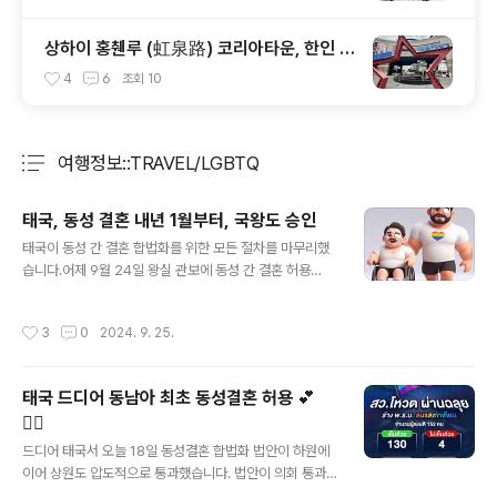
상하이 홍췐루 (虹泉路) 코리아타운, 한인 마
트를 찾아서
4
6
조회
10
여행정보::TRAVEL/LGBTQ
분류 전체보기
주요 글 목록
태국, 동성 결혼 내년 1월부터, 국왕도 승인
글 내용
태국이 동성 간 결혼 합법화를 위한 모든 절차를 마무리했
습니다.어제 9월 24일 왕실 관보에 동성 간 결혼 허용
을 골자로 하는 결혼 평등법이 태국 국왕의 승인을 받아 게
재되었습니다. 이 법은 왕실 관보 게재 후 120일 이후 발효
작성시간
3
0
2024. 9. 25.
되기 때문에 합법적으로 내년 1월 22일부터 동성 결혼
을 할 수 있게 되었습니다.이 법안은 기존 결혼한 부부
를 ‘남녀’가 아닌 ‘두 개인’으로 규정하며 법적 지위도 ‘남편
태국 드디어 동남아 최초 동성결혼 허용 💕
과 아내’가 아닌 ‘배우자’ 등 성 중립적 용어로 변경하고 18
🏳️‍🌈
세 이상 성인은 성별과 관계없이 혼인신고를 할 수 있게 되
글 내용
었습니다. 또한 상속, 세금 공제, 입양 등 다른 권리도 기
드디어 태국서 오늘 18일 동성결혼 합법화 법안이 하원에
존 이성 부부와 동일하게 부여됩니다. 어제 태국 총리는 엑
이어 상원도 압도적으로 통과했습니다. 법안이 의회 통과
스(X ·옛 트위터)에 "모든 이의 사랑을 축하한다"라는 메시
절차가 마무리 되었으며 동남아시아 최초 동성결혼 허용이