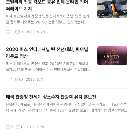
모빌리티 전동 킥보드 공유 업체 온라인 퀴어
는 동성 부부가 자녀를 입양 할 수 있고 상속 및 공동 재산
퍼레이드 지지
소유권에 대한 권리를 갖게 되며 일반부부와 거의 동일한
글 내용
법적 권리를 가지게 된다고 합니다. #LGBT #LGBTTha
어제 토요일 서울의 중심 명동 신세계백화점 앞, 요즘 뜨거
iland 빠르고 신속한 태국소식 #조니타이 *아래 구독과 버
운 감자로 떠오로는 SWING 전동 킥보드, 평소와는 다른
튼은 돈이 들지 않습니다. 쿡 눌러주시면 큰 도움이 됩니다.
무지개 레인보우 리본이 걸려 있는 모습이 눈에 들어왔
작성시간
1
0
2020. 6. 28.
감사합니다.
다. 공유 전동킥보드 ‘모빌리티 서비스중에서 최강자라고
하는 스윙은 IoT 디바이스를 활용하여 편리하고 서울 도심
속 어디서나 쉽게 접근하고 반납까지 편리하게 신뢰할 수
2020 미스 인터네셔널 퀸 본선대회, 파이널
있는 전동킥보드 대여서비스를 제공한다.작년 프랑스 파리
라운드 영상
여행에서 수 많은 공유 전동킥보드를 보고 정말 부럽고 도
글 내용
심 여행에서 너무나 잘 활용해서 ‘한국에도 이런 서비스가
미스 인터내셔널 퀸 본선 대회 2020년 3월 7일 / 채널 3
있었으면 하는 바램이였는데 얼마 지나지 않아 코로나 여
올해로 15회 째를 맞이하는 미스 인터내셔널퀸 선발대회
파에도 불구하고 한국에 강남을 시작으로 이제는 강북까지
가 파타야 티파니 극장에서 개최되었다. 올해는 아쉽게도
작성시간
1
0
2020. 3. 11.
급속도로 발전하는 느낌을 받고 있다. 🌈 그런데 이 뜨거
한국인 잰더 미인은 출전하지 않았다. *이 포스팅이 도움이
운 감자로 떠오로는 모빌리티 업체가 #P..
되셨다면 ▼ 아래 좋아요/ ♡공감버튼 쿡 눌러주시면 큰 힘
이됩니다. 감사합니다.
태국 관광청 전세계 성소수자 관광객 유치 홍보전
글 내용
[#조니타이 르포] 태국은 전세계에서 관광객이 가장많이 찾는 국가로 이미 오래전부
터 세계 외국인 관광객 입국자 순위 Top 1~2위 를 오르락 내리락하는 명실상부한
세계적인 관광대국이다. 시대의 흐름에 맞추어 태국정부는 이미 오래전부터 전세계
LGBT 관광객을 상대로한 태국관광을 적극적으로 홍보하며 유치하고 있다. 한국 언
작성시간
2
0
2019. 7. 29.
론에서는 주목을 받지 못했던 지난달 6월 대한민국 서울에서 아시아 최초 정부기관