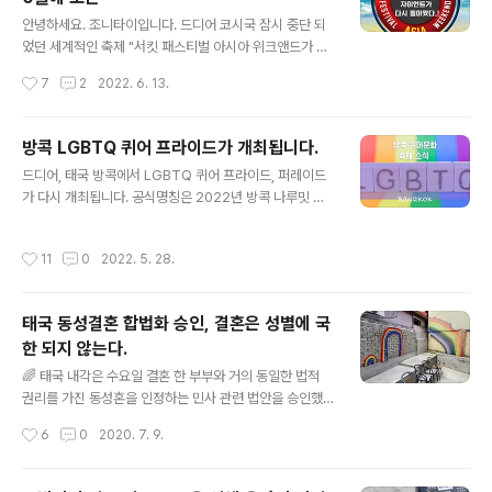
하원까지 통과 되면 동남아시아에서는 처음으로 동성 커플
글 내용
간 각종 권리가 법적으로 보장됩니다.위 영상은 국회의원
안녕하세요. 조니타이입니다. 드디어 코시국 잠시 중단 되
@Tunyawaj Kamolwongwat 님이의회에서 연설하는
었던 세계적인 축제 "서킷 패스티벌 아시아 위크앤드가 다
내용인데요."내용은 이렇습니다.지금 흘리는 눈물은 내 눈
시 개최됩니다. 서킷 패스티벌 아시아 위크앤드 (CIRCUIT
작성시간
7
2
2022. 6. 13.
물이 아닙니다.나를 국회의원으로 만들어준 모든 시민의..
FESTIVAL ASIA WEEKEND)는 세계적인 해변 휴양지
파타야에서 다시 개최되는데요.! 지상 최대 규모의 서킷 패
스티벌 입니다. ‘대형 워터파크 그리고 해변 비치 파티와 애
방콕 LGBTQ 퀴어 프라이드가 개최됩니다.
프터 파티까지 한 여름 낮과 밤에 펼쳐집니다. 스페인 바르
글 내용
드디어, 태국 방콕에서 LGBTQ 퀴어 프라이드, 퍼레이드
셀로나를 성지로 두고 있으며 2018년 아시아에서는 최초
가 다시 개최됩니다. 공식명칭은 2022년 방콕 나루밋 프
로 파타야에서 성황리에 개최되었습니다. 그리고 다시 20
라이드 (BANGKOK NARUEMIT PRIDE 2022) 입니
22년 10월 7일부터 9일까지 태국 파타야에서 개최됩니
다. 🏳️‍🌈 방콕 LGBTQ 퀴어 프라이드, 퍼레이드는 2022년
다. 자세한 내용은 공식 홈페이지를 참고하세요 https://ci
작성시간
11
0
2022. 5. 28.
6월 5일 일요일 오후 4시 ‘실롬 우마 데위 힌두 사원을 시
rcuitfestival.net/asia/# 서킷파티(Circuit P..
작으로 실롬 일대를 행진하는데요. 27일 방콕 프라이드 주
최 측은 ‘BANGKOK NARUEMIT PRIDE 2022’ 출범
태국 동성결혼 합법화 승인, 결혼은 성별에 국
기자간담회를 개최 했으며 이 자리에는 22일 방콕시장으
한 되지 않는다.
로 당선된 민주 진영 ‘찻찻' 시장이 참석해 적극적인 지지
글 내용
의사를 밝혔습니다. ‘찻찻’ 시장은 이날 기자간담회에서 다
🌈 태국 내각은 수요일 결혼 한 부부와 거의 동일한 법적
양성을 이해하고 존중하는 사회 인식이 무엇보다 중요하며
권리를 가진 동성혼을 인정하는 민사 관련 법안을 승인했
모두가 다양성을 받아들일 수 있다면 더 나은 그리고 행..
습니다. 내각은 ‘결혼은 성별에 국한 되지 않는다’고 밝혔으
작성시간
6
0
2020. 7. 9.
며 결혼한 부부와 거의 동일한 법적 권리를 가지게된다고
합니다. 법안이 최종 의회에서 통과되면 태국은 아시아에
서 두번째로 사실상 동성혼을 인정받는 국가가 됩니다.이