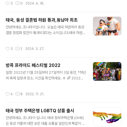
작성시간
3
0
2024. 6. 18.
지를 올리고 각 ..
사실상 확정됐습니다. 왕실 승인을 걸쳐 법안은 왕실 관보
에 게재된 후 120일 후 발효됩니다.상원 표결 순조롭게 압
도적 통과결혼 평등법 초안총 상원 유권자 수 : 152명찬성:
태국, 동성 결혼법 하원 통과,동남아 최초
130 명반대 : 4명기권: 18명 투표하지 않은 사람: 0명 출
글 내용
안녕하세요. 조니타이입니다. 오늘은 태국 하원에서 동성
처: 2024년 6월 18일, 임시 상원 회의,오늘 통과한 결혼
결혼 합법화 법안이 통과되었다는 소식입니다.태국 하원은
평등법은 동성 커플이 이성 커플과 동등한 권리를 갖도록
27일 수요일 동성 간 결혼 허용을 골자로 하는'결혼평등
보장하는 것을 목표로 하며 현행 민상법 가족 형성을 남성
법'을 찬성 399표, 반대 10표로 가결했다고 타이 PBS 뉴
과 여성 간의 결합으로 제한했으나, 개정되는 법안은 결혼
작성시간
3
2
2024. 3. 27.
스는 보도했는데요. 극한직업 촬영 마치고집에서 일하고
한 부부를 ‘남녀’가 아닌 ‘두 개인’으로 규정했으며 이들의
있는데. 거실에서 제가 평소에 즐겨보고 듣는 태국 공영 방
법적 지위 역..
송 THAI PBS에서 뉴스가 나오더군요. 올해안에 법안이
방콕 프라이드 페스티벌 2022
상원과 왕실의 승인을 받으면 발효가 됩니다. 이 법안이 발
글 내용
효되면 태국은 동남아시아에서 최초로 동성 결혼을 허용
일정: 2022년 11월 25일부터 27일까지 3일 동안, *하단
하는 국가가 됩니다. 아시아에서는 대만, 네팔에 이어 세
에 축제 일정과 장소, 시간을 확인하세요. 🔽 🌈 2022년
번째입니다. 새 법안에 따르면 기존 '남자', '여자' 등의 용어
태국 프라이드 페스티벌이란? 🔴 우리는 LGBT의 자부심
를 성 중립적으로 바꿔 18세 이상의 일정 연령 이상이 되면
을 의미하는 ‘프라이드 (Pride) 🏳️‍🌈라는 단어에 익숙한가
작성시간
6
8
2022. 11. 21.
성별과 관..
요? 이번 페스티벌은 다양성의 중요함을 더욱 강조하고 목
소리를 더욱 크게 울려 다양성 속의 통일성 (UNITY and
DIVERSITY) 그리고 사회의 다양성과 포용성에 대한 인식
태국 정부 주택은행 LGBTQ 상품 출시
을 높이는 것을 목표로 합니다. 🔴 프라이드 이벤트 형식은
글 내용
어떻게 되나요? 이번 행사는 3일 동안 개최됩니다. 매일 지
안녕하세요. 조니타이 입니다. 태국 정부주택은행 (GHB)
정된 장소와 다른 시간에 이벤트가 열립니다. 📅 일정 📅 .
은 동성 커플에 대한 모든 대출 상품을 일반인과 똑같이 적