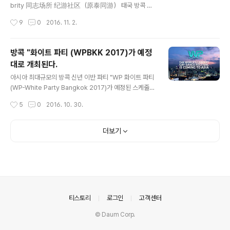
brity 同志场所 纪游社区（原泰同游） 태국 방콕 최
대규모의 게이 디스코 "트리니티 클럽 (Trinity Club)은
작성시간
9
0
2016. 11. 2.
예전 (구) 지스타 자리에 있다. 동시에 1,000명을 수용할
수 있는 이곳은 T자 모양의 Trinity 메인 스테이지와 중앙
연결 무대를 따라 눕혀진 H 에르메스 로고 모양의 무대가
방콕 "화이트 파티 (WPBKK 2017)가 예정
구석구석 스텐딩 테이블과 배치되어 (지도 참고) 바로 코
대로 개최된다.
앞에서 매일 밤 다이나믹하고 화려한 섹시 댄서들의 화끈
글 내용
하고 다양한 이벤트와 핫한 파티를 함께 즐길 수 있다. 최첨
아시아 최대규모의 방콕 신년 이반 파티 "WP 화이트 파티
단 조명과 사운드 시스템을 통해 DJ는 최고의 비트를 돌려
(WP-White Party Bangkok 2017)가 예정된 스케줄대
내며 현란한 풀 컬러 LED 커튼 메쉬 스크린과 모든것이 화
로 진행된다고 파티측 관계자 "Blue는 밝혔다. 당초 정부
작성시간
5
0
2016. 10. 30.
끈하게 조합된 분위기는 기분을 최고조로 업 시킨다. 단 식
발표에서 국왕서거 100일이 되는 1월 21일까지 모든 콘서
성과 함..
트나 주요 행사들의 경우 취소되거나 연기, 유흥업소 및 나
이트클럽은 영업 및 주류 판매가 가능하지만 특별 행사를
더보기
비롯한 시끄러운 음악은 엄금한다고 했다. 다만 문을 닫고
외부에 요란한 음악과 소음이 노출되지 않은 상태에서의
지속적인 영업은 허용된다. 하지만 신년 야외 불꽃놀이, 카
운트다운 등의 행사는 열리지 않는다. WP 화이트 파티의
경우 야외 행사가 아닌 실내(인도어) 행사인 점이 감안되어
문제없이 개최되는 듯하다. 한편, 방콕 화이트 파티측은 정
의안내
티스토리
로그인
고객센터
식 애도기간 ..
© Daum Corp.