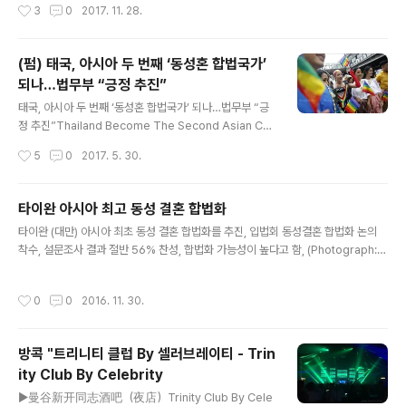
작성시간
3
0
2017. 11. 28.
킷 페스티벌 “(게이 풀파티,워터파크, 해변 비치 파티)가 최
하다. This New Year come to Bangkok, Thailand
초로 아시아에서 열..
to join with 15000+ men from over 40 countries
around the world! It all happens 28-31 Decemb
(펌) 태국, 아시아 두 번째 ‘동성혼 합법국가’
er 2017 at Asia's BIGGEST Gay New Year Festiv
되나…법무부 “긍정 추진”
al - WHITE PARTY BANGKOK !!WHITE PARTY BA
글 내용
NGKOK is proud to present the HOTTEST New
태국, 아시아 두 번째 ‘동성혼 합법국가’ 되나…법무부 “긍
Year Festival line up of talent ..
정 추진”Thailand Become The Second Asian Co
untry To Legalize Marriage Equality? [#조니타이]
작성시간
5
0
2017. 5. 30.
태국이 대만에 이어 아시아에서 두 번째로 동성혼을 합법
화한 국가가 될 것으로 보인다. ( ▶2017년 5월 30일 뉴
시스 보도 🔜 ) 30일 방콕포스트에 따르면 태국 법무부는
타이완 아시아 최고 동성 결혼 합법화
이날 동성혼 합법화와 동성애자 권리보장 등을 골자로 하
글 내용
​타이완 (대만) 아시아 최초 동성 결혼 합법화를 추진, 입법회 동성결혼 합법화 논의
는 법안 통과를 요구하는 탄원서를 지지하는 조치를 취할
착수, 설문조사 결과 절반 56% 찬성, 합법화 가능성이 높다고 함, (Photograph: C
것이라고 밝혔다. 법무부 측은 “지난 17일에 멈춰버린 동
raig Ferguson/LightRocket via Getty Images) Taiwan seems likely to
성애자 권리 보장 법안의 바퀴를 다시 움직이게 해 달라는
become the first Asian country to legalize same-sex (Gay) marriag
탄원을 받았다”며 “가능한 이른 시일 안에 법안 통과를 추
작성시간
0
0
2016. 11. 30.
e...
진할 것”이라고 말했다. (이는 이미 오래전 ..
방콕 "트리니티 클럽 By 셀러브레이티 - Trin
ity Club By Celebrity
글 내용
▶曼谷新开同志酒吧（夜店）Trinity Club By Cele