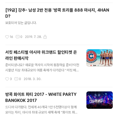
으로는 서울 퀴어문화축제에 태국관광청 부스가 설치되었다. 많은 시민들의 관심을
받았다. 현장에서는 이미 퍼레이드가 시작되는 오후에 태국 관광안내 책자가 모두 소
[19금] 강추- 남성 2반 전용 '방콕 트리플 888 마사지, 4HAN
진되었다. ​​​세계적인 관광 대국 '태국이 전 세계 성 소수자들을 관광객으로 유치하기
D?
위해 이색 홍보전에 나서고 있다고 일간 방콕포스트가 4일 보도했..
글 내용
보호되어 있는 글입니다.
작성시간
16
0
2019. 7. 28.
서킷 페스티벌 아시아 위크앤드 할인티켓 온
라인 판매시작
글 내용
준비되셨나요? 새로운 역사의 시작에 동참하실 준비?이천
시팔년 지상 최대규모의 여름 축제가 다가온다 “서킷 페스
티벌 아시아 위크앤드” 파타야 타일랜드 ★CIRCUIT FE
작성시간
3
0
2018. 3. 30.
STIVAL ASIA WEEKEND★ PATTAYA THAILAND
절호의 찬스, 새로운 역사의 시작.!! ▶특가 할인티켓 예약3
월15일 부터 낮과 밤에 펼쳐지는 환상적이고 다이나믹한
방콕 화이트 파티 2017 - WHITE PARTY
그리고 스플래시 하면서 동시에 시원함 까지 느낄수 있는
BANGKOK 2017
오프닝 파티를 시작으로 16일 하일라이트 워터파크데이
글 내용
(카툰 네트워크 워터파크)와 17일 비치 파티까지... 상상 그
드디어 다가왔다. 전세계 40개국 1만 5천명이상이 함께
자체만으로도 전율이 느껴지지 않습니까? 스페인 바르셀
모이는 자리, 아시아 최대 규모의 새해 축제 “화이트 파티"
로나의 전율을 그대로 느낄수 있는 “아시아 최대규모의 서
방콕 " WHITE PARTY BANGKOK ” 올해는 정말 특별