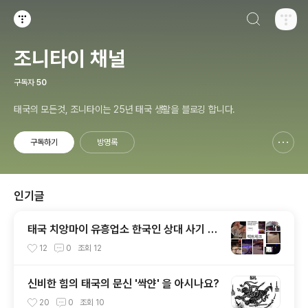
검색하기
티스토리
조니타이 채널
구독자
50
태국의 모든것, 조니타이는 25년 태국 생활을 블로깅 합니다.
구독하기
방명록
신고하기 레이어
열기
인기글
태국 치앙마이 유흥업소 한국인 상대 사기 5
50만원, 직접경험...,
12
0
조회
12
신비한 힘의 태국의 문신 '싹얀' 을 아시나요?
20
0
조회
10