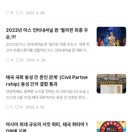
🔴 2022년 11월 25일 👉️ HERO 시상식 시간 18:00 -
용하기로 했는데요. 태국에서 동성 커플은 이제 정부 주택
21:30 주태국 호주 대사관 👉 HER..
은행에서 보장하는 모기지론 (mortgage loan)을 신청을
작성시간
9
1
2022. 6. 28.
할 수 있습니다. 이로서 성평등을 모든 사람이 동등하게 인
식하는 첫 걸음이 되었다고 생각합니다. GHB 은행에 따르
면 이 서비스 출시는 LGBTQ 성소수자 커플이 단독 주택
2022년 미스 인터내셔널 퀸 ‘필리핀 최종 우
(무반) 또는 콘도를 소유할 수 있도록 돕기 위한것으로 "마
승,!!!
이 프라이드 (My Pride)"라는 새로운 주택 대출 상품을
글 내용
출시한 것 으로 큰 의미가 있습니다. 이로서 성 수소자 역시
2022년 미스 인터내셔널 퀸 ‘필리핀 최종 우승,!!! 세계 최
일반인과 똑같이 동등한 권리를 행사 할수 있게 된것입니
고의 트랜스젠더를 선발하는 미스 인터내셔널 퀸 대회가
다. "포스팅에 궁굼하신점 있으시면 아래 답글로 남겨주세
파타야에서 성황리에 개최되었습니다. 25일 오후 '2022
작성시간
4
0
2022. 6. 26.
요! 태국 ..
미스 인터네셔널 퀸 선발대회'본선 무대가태국의 대표 지
상파 방송 채널 3을 비롯한 공식 유튜브 채널을 통해서 전
세계로 생방송되었습니다. 올해 미스 인터내셔널 퀸 (Miss
태국 국회 동성 간 혼인 관계' (Civil Partne
International Queen 2022)은 필리핀 ‘푸시아 앤 라베
rship) 동성 간의 결합 통과
나’가 최고의 영광을 가져갔습니다. 그 다음으로 미스 콜롬
글 내용
비아가 2위 프랑스 순위입니다. 태국 대표는 아쉽게도 본
안녕하세요. 발빠른 소식을 전하는 조니타이입니다.오늘 2
선 진입 TOP 6명 안에 들었습니다만, 최종 3인 안에는
022년 6월 15일 태국 국회에서는 동성 간 인정된 혼인 관
들지 못했습니다. 그리고 대한민국 대표로 참가한 ‘진’은 1
계' (Civil Partnership) 동성 간의 결합, 평등 법안이참석
작성시간
1
0
2022. 6. 16.
1명 안에 들었습니다. 코로나 때문에 모든것이 ..
의원 406명, 찬성 210명, 반대 180명, 기권 12명, 투표하
지 않음: 4명드디어 국회 문턱을 넘었습니다. ^^ 태국에서
동성 간의 결합을 인정하는 법안이 정부와 국회 문턱을 넘
아시아 최대 규모의 서킷 파티, 태국 파타야 1
으면서 현실화에 한 걸음 다가섰는데요.이 법안이 마지막
0월에 오픈