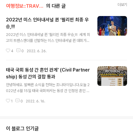
더보기
여행정보::TRAVEL/LGBTQ
의 다른 글
2022년 미스 인터내셔널 퀸 ‘필리핀 최종 우
승,!!!
글 내용
2022년 미스 인터내셔널 퀸 ‘필리핀 최종 우승,!!! 세계 최
고의 트랜스젠더를 선발하는 미스 인터내셔널 퀸 대회가
파타야에서 성황리에 개최되었습니다. 25일 오후 '2022
4
0
2022. 6. 26.
미스 인터네셔널 퀸 선발대회'본선 무대가태국의 대표 지
상파 방송 채널 3을 비롯한 공식 유튜브 채널을 통해서 전
세계로 생방송되었습니다. 올해 미스 인터내셔널 퀸 (Miss
태국 국회 동성 간 혼인 관계' (Civil Partner
International Queen 2022)은 필리핀 ‘푸시아 앤 라베
나’가 최고의 영광을 가져갔습니다. 그 다음으로 미스 콜롬
ship) 동성 간의 결합 통과
글 내용
비아가 2위 프랑스 순위입니다. 태국 대표는 아쉽게도 본
안녕하세요. 발빠른 소식을 전하는 조니타이입니다.오늘 2
선 진입 TOP 6명 안에 들었습니다만, 최종 3인 안에는
022년 6월 15일 태국 국회에서는 동성 간 인정된 혼인 관
들지 못했습니다. 그리고 대한민국 대표로 참가한 ‘진’은 1
계' (Civil Partnership) 동성 간의 결합, 평등 법안이참석
1명 안에 들었습니다. 코로나 때문에 모든것이 ..
1
0
2022. 6. 16.
의원 406명, 찬성 210명, 반대 180명, 기권 12명, 투표하
지 않음: 4명드디어 국회 문턱을 넘었습니다. ^^ 태국에서
동성 간의 결합을 인정하는 법안이 정부와 국회 문턱을 넘
으면서 현실화에 한 걸음 다가섰는데요.이 법안이 마지막
하원까지 통과 되면 동남아시아에서는 처음으로 동성 커플
이 블로그 인기글
간 각종 권리가 법적으로 보장됩니다.위 영상은 국회의원