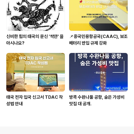
신비한 힘의 태국의 문신 '싹얀' 을
📌중국민용항공국(CAAC), 보조
아시나요?
배터리 반입 규제 강화
태국 전자 입국 신고서 TDAC 작
방콕 수완나품 공항, 숨은 가성비
성법 안내
맛집 대 공개.