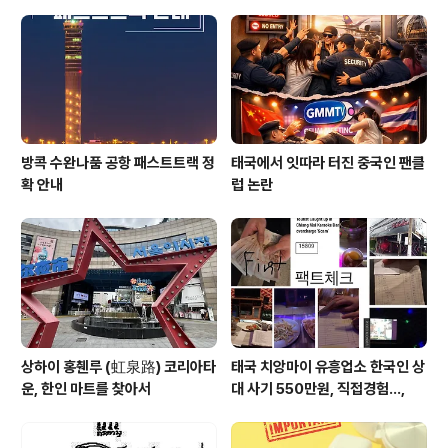
@Tunyawaj Kamolwongwat 님이의회에서 연설하는
내용인데요."내용은 이렇습니다.지금 흘리는 눈물은 내 눈
물이 아닙니다.나를 국회의원으로 만들어준 모든 시민의..
방콕 수완나품 공항 패스트트랙 정
태국에서 잇따라 터진 중국인 팬클
확 안내
럽 논란
상하이 홍췐루 (虹泉路) 코리아타
태국 치앙마이 유흥업소 한국인 상
운, 한인 마트를 찾아서
대 사기 550만원, 직접경험...,