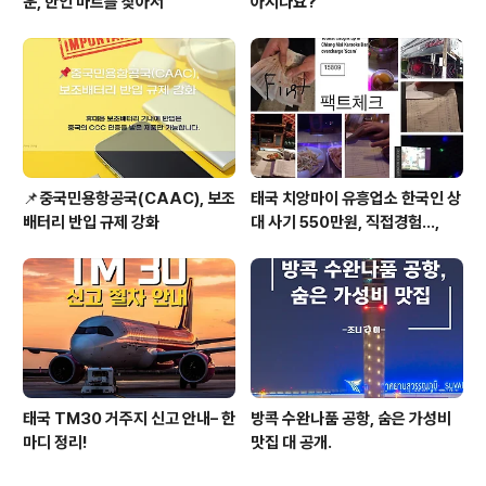
운, 한인 마트를 찾아서
아시나요?
📌중국민용항공국(CAAC), 보조
태국 치앙마이 유흥업소 한국인 상
배터리 반입 규제 강화
대 사기 550만원, 직접경험...,
태국 TM30 거주지 신고 안내– 한
방콕 수완나품 공항, 숨은 가성비
마디 정리!
맛집 대 공개.