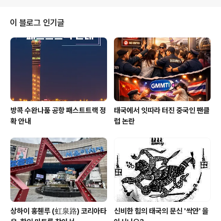
이 블로그 인기글
방콕 수완나품 공항 패스트트랙 정
태국에서 잇따라 터진 중국인 팬클
확 안내
럽 논란
상하이 홍췐루 (虹泉路) 코리아타
신비한 힘의 태국의 문신 '싹얀' 을