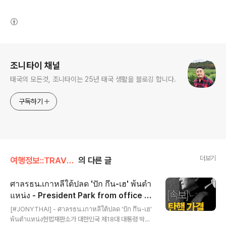
(새창열림)
로그 정보
조니타이 채널
태국의 모든것, 조니타이는 25년 태국 생활을 블로깅 합니다.
구독하기
더보기
여행정보::TRAVEL/태국뉴스
의 다른 글
ศาลรธน.เกาหลีใต้ปลด 'ปัก กึน-เฮ' พ้นตำ
แหน่ง - President Park from office o
글 내용
ver scandal
[#JONYTHAI] - ศาลรธน.เกาหลีใต้ปลด 'ปัก กึน-เฮ'
พ้นตำแหน่ง헌법재판소가 대한민국 제18대 대통령 박근