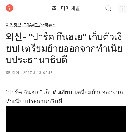
검색하기
조니타이 채널
티스토리
여행정보::TRAVEL/태국뉴스
외신- "ปาร์ค กึนฮเย" เก็บตัวเงี
ยบ! เตรียมย้ายออกจากทำเนีย
บประธานาธิบดี
조니타이
2017. 3. 13. 00:18
"ปาร์ค กึนฮเย" เก็บตัวเงียบ! เตรียมย้ายออกจาก
ทำเนียบประธานาธิบดี