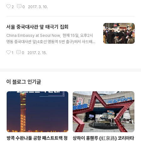
혜 탄핵심판에서 '파면'을 결정하다▶South Korea cour
2
0
2017. 3. 10.
t removes President Park from office over scan
dal 10 มีนาคม 2560 พิพากษายืนตามมติของสภาเ
กาหลีใต้ที่เสนอให้ถอดถอนนาง ปัก กึน-เฮ ออกจาก
서울 중국대사관 앞 태극기 집회
ตำแหน่งศาลรัฐธรรมนูญเกาหลีใต้ พิพากษายืนตาม
글 내용
มติของสภาเกาหลีใต้ ที่เสนอให้ถอดถอนประธานาธิ
China Embassy at Seoul Now, ​ 현재 15일, 오후2시
บดีปัก กึน-เฮ วัย 65 ปี ออกจากตำแหน่งฐานพัวพันกั
명동 중국대사관 앞(4호선 명동역 5번 출구)에서 사드배치
บการคอร์รัปชั่..
반대 내정간섭을 하고 한류 등 우리나라 제품에 대해 보복
1
0
2017. 2. 15.
적인 제재를 가하고 있는 중국을 규탄하는 태극기 집회가
개최되고 있다. ​ 대부분 참여한 연령층은 노·장년층이다. #
조니타이 ​ #태극기집회 #중국대사관 #내정간섭 #중국한
류제제 #주한중국대사관 #ChinaEmbassy in #Korea ​
이 블로그 인기글
방콕 수완나품 공항 패스트트랙 정
상하이 홍췐루 (虹泉路) 코리아타