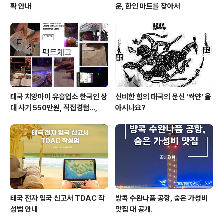
확 안내
운, 한인 마트를 찾아서
태국 치앙마이 유흥업소 한국인 상
신비한 힘의 태국의 문신 '싹얀' 을
대 사기 550만원, 직접경험...,
아시나요?
태국 전자 입국 신고서 TDAC 작
방콕 수완나품 공항, 숨은 가성비
성법 안내
맛집 대 공개.