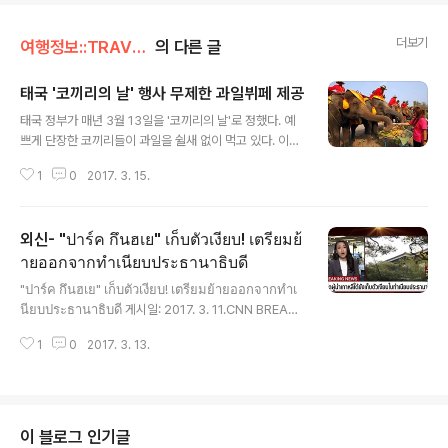
더보기
여행정보::TRAVEL/태국뉴스
의 다른 글
태국 '코끼리의 날' 행사 무제한 과일뷔페 제공
글 내용
태국 정부가 매년 3월 13일을 '코끼리의 날'로 정했다. 예
쁘게 단장한 코끼리들이 과일을 쉴새 없이 먹고 있다. 이날
은 태국에 사는 코끼리들이 일 년 중 가장 행복한 날, '코끼
1
0
2017. 3. 15.
리 뷔페'가 열린 날이다. 이 특별한 날은 코끼리를 보호하자
는 자연보호론자들의 주장으로 만들어졌다고 한다. 이렇게
코끼리들이 좋아하는 과일을 무제한으로 제공 받기도 하고
외신- "ปาร์ค กึนฮเย" เก็บตัวเงียบ! เตรียมย้
태국에서 장수와 신뢰를 상징하는 코끼리는 사랑을 듬뿍
받고 있는 만큼, 태국인들에게도 의미가 큰 날이다. 태국 아
ายออกจากทำเนียบประธานาธิบดี
글 내용
유타야에 있는 약 60 마리의 코끼리가 착취를 끝내기 위한
"ปาร์ค กึนฮเย" เก็บตัวเงียบ! เตรียมย้ายออกจากทำเ
안식 기념일 겸 과일 뷔페를 즐기고 있다. 1998년 5 월 2
นียบประธานาธิบดี 게시일: 2017. 3. 11.CNN BREAKI
6 일 태국 정부는 3 월 13 일을 매년 태국 국 코끼리의 날
NG NEWS -- "ปาร์ค กึนฮเย" อดีตประธานาธิบดีเกา
또는 "창 타이"의 날로 지정했다. "창" 은 태국어로 코끼리
1
0
2017. 3. 13.
หลีใต้ ยังเก็บตัวเงียบอยู่ภายในทำเนียบประธานาธิบ
다...
ดี ซึ่งคาดว่า เธอจะย้ายกลับไปยังบ้านพักส่วนตัวของ
เธอในวันพรุ่งนี้ (13 มี.ค.) ติดตามรายละเอียดเพิ่มเติ
มได้ที่ : http://www.springnews.co.th/th/2017/0/
ติดต่อโฆษณาได้ที่ 02-126-1111 ติดตามสปริงนิวส์
이 블로그 인기글