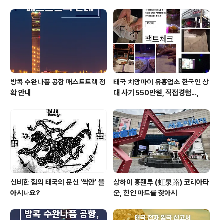
ผ่านเว็บไซต์ได้ท..
방콕 수완나품 공항 패스트트랙 정
태국 치앙마이 유흥업소 한국인 상
확 안내
대 사기 550만원, 직접경험...,
신비한 힘의 태국의 문신 '싹얀' 을
상하이 홍췐루 (虹泉路) 코리아타
아시나요?
운, 한인 마트를 찾아서