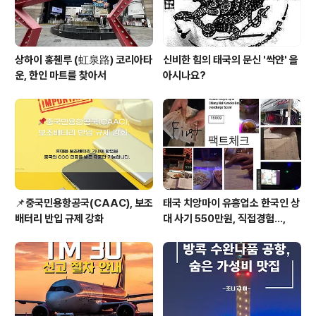
상하이 홍췐루 (虹泉路) 코리아타
신비한 힘의 태국의 문신 '싹얀' 을
운, 한인 마트를 찾아서
아시나요?
📌중국민용항공국(CAAC), 보조
태국 치앙마이 유흥업소 한국인 상
배터리 반입 규제 강화
대 사기 550만원, 직접경험...,