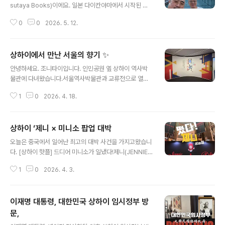
sutaya Books)이에요. 일본 다이칸야마에서 시작된 이
서점은 책을 중심으로 한 다기능 문화 공간을 만들어온 곳
0
0
2026. 5. 12.
으로, ‘세계에서 가장 아름다운 서점 20곳’ 중 하나로 꼽히
기도 했습니다. 전 세계적으로 1,400개가 넘는 지점을 운
영하고 있을 만큼 유명하죠 📚 상하이에선 특별히 콜롬비
상하이에서 만난 서울의 향기 ✨
아 서클이라는 역사적인 건물 안에 자리 잡고 있어요. 이곳
글 내용
은 1920년대 해외 화교들의 사교 중심지였던 곳인데, 10
안녕하세요. 조니타이입니다. 인민공원 옆 상하이 역사박
0년 넘는 역사와 현대적인 디자인을 절묘하게 결합해 2,0
물관에 다녀왔습니다.서울역사박물관과 교류전으로 열리
00㎡ 규모의 문화 허브로 재탄생했습니다. 건축적 아름다
는 ‘같음과 다름 ‘ 서울의 주거묺화’ 《同与异：首尔市民
움은 그대로 보존하면서도 새로운 이야기를 이어가는 공간
1
0
2026. 4. 18.
生活展》 전시인데.급속한 도시화라는 공통된 역사적 배경
이라 분위기가 거의 박물관 같아요 🏛️외관은 파란색과 붉
과, 온돌(서울) vs 난캉(상하이), 마당 vs 샤오취(小区) 등
은색 벽돌로 꾸며져..
고유한 생활 양식의 차이를 비교 전시중입니다.상하이 한
상하이 ‘제니 × 미니소 팝업 대박
복판에서 서울의 따스한 정취를 느낄 수 있는 특별한 전시
글 내용
가 열리고 있습니다. 바로 인민공원 옆 상하이 역사박물관
오늘은 중국에서 일어난 최고의 대박 사건을 가지고왔습니
에서 진행 중인 교류전입니다. 급속한 도시화라는 공통분
다. [상하이 핫플] 드디어 미니소가 일냈다!제니(JENNIE)
모 속에서 서울과 상하이는 어떤 모습으로 닮아 있고, 또 어
× 미니소 팝업스토어 현장 습격 💕드디어 중국 미니소(MI
떻게 다를까요? 전시의 주요 포인트와 관람 정보를 정리해
1
0
2026. 4. 3.
NISO)가역대급 사고를 쳤습니다! 무려 우리들의 워너비,
드립니다. 🏠 전시 주제: 대동소이(大同小異), 같고도 다
제니와 콜라보라니요... 💕지금 상하이 “Grand Gatewa
른 두 도시의 삶이번 전시는 장자의..
y 66” 은제니 열기로 그 어느 때보다 뜨거운데요. 직접 다
이재명 대통령, 대한민국 상하이 임시정부 방
녀온 생생한 팝업스토어현장 소식 전해드릴게요!✨ 오픈런
은 기본!단 몇 분 만에 끝없는 웨이팅첫날부터 제니의 한정
문,
글 내용
판 굿즈를 사기 위해 모여든 중국 팬들로 인산인해를 이뤘