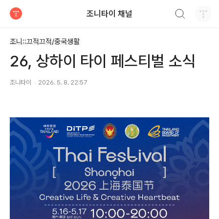
검색하기
조니타이 채널
티스토리
조니::끄적끄적/중국생활
26, 상하이 타이 페스티벌 소식
조니타이
2026. 5. 8. 22:57