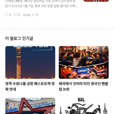
이재명 대통령, 베이징 정삼회담 이후 상하이 임시정부 방
습니다. 팝업스토어가 쇼핑몰 내부에 있다 보니 영업 시작
문기 2026년 1월 7일, 중국 국빈 방문 일정 중이던 이재
시간인 “오전 10시(CST)에 맞춰 문을 열었는데요.세상에,
명 대통령은 상하이에 위치한 대한민국 임시정부 청사에서
문을 열자마자 단 몇 분 만에 어마어마한 대기 줄이 형성되
0
0
2026. 1. 17.
열린 청사 건립 100주년 기념식에 참석했습니다. 이번 행
는 진풍..
사는 임시정부 청사 100년과 백범 김구 선생 탄생 150주
년을 함께 기념하는 뜻깊은 자리였습니다. 이른아침부터
몰려든 사람들로 인산인해 행사 주요 내용 대통령은 김혜
경 여사와 함께 참석했으며, 특별히 동행한 백범 김구 선생
이 블로그 인기글
의 증손자 김용만 의원도 함께 자리했습니다.중국에 거주
하는 독립유공자 후손 12명과 천징 상하이시 인민대표대
회 상무위원회 부주임 등 중국 측 인사들도 참석했습니다.
독립운동가 저보성 선생과 소경화 선생 등 중국인 독립운
동가들의 후손도 함께해 한중 연대의 의미를 ..
방콕 수완나품 공항 패스트트랙 정
태국에서 잇따라 터진 중국인 팬클
확 안내
럽 논란