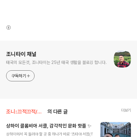
(새창열림)
로그 정보
조니타이 채널
태국의 모든것, 조니타이는 25년 태국 생활을 블로깅 합니다.
구독하기
더보기
조니::끄적끄적/중국생활
의 다른 글
상하이 콜롬비아 서클, 감각적인 문화 핫플 ✨
글 내용
상하이에서 꼭 들려야 할 곳 중 하나가 바로 ‘츠타야 서점(T