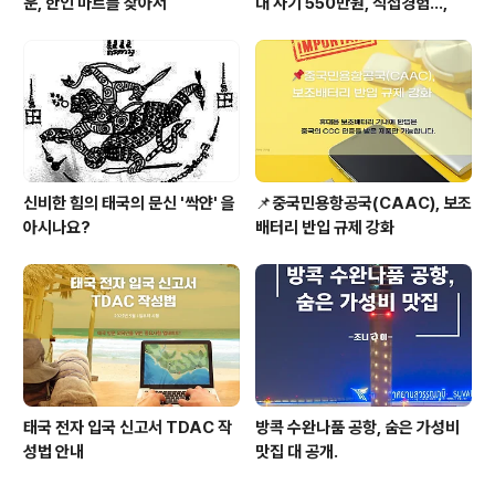
운, 한인 마트를 찾아서
대 사기 550만원, 직접경험...,
신비한 힘의 태국의 문신 '싹얀' 을
📌중국민용항공국(CAAC), 보조
아시나요?
배터리 반입 규제 강화
태국 전자 입국 신고서 TDAC 작
방콕 수완나품 공항, 숨은 가성비
성법 안내
맛집 대 공개.