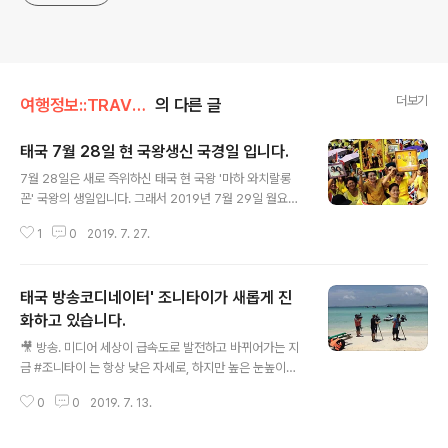
더보기
여행정보::TRAVEL/알려드립니다
의 다른 글
태국 7월 28일 현 국왕생신 국경일 입니다.
글 내용
7월 28일은 새로 즉위하신 태국 현 국왕 '마하 와치랄롱
꼰' 국왕의 생일입니다. 그래서 2019년 7월 29일 월요일
까지 대체 공휴일, 국경일입니다. 태국 여행 가시는 분들 참
1
0
2019. 7. 27.
고하시길 바랍니다. 또한, 고(故) 푸미폰 아둔야뎃 전 태국
국왕의 생신이셨던 기존에 12월 5일은 아버지의 날로 새
로 지정되어 물론 공휴일입니다. 국왕의 생일과 왕비의 생
태국 방송코디네이터' 조니타이가 새롭게 진
일을 기념하여 다체로운 행사가 태국내에서 열립니다. 감
사합니다.
화하고 있습니다.
글 내용
🎥 방송. 미디어 세상이 급속도로 발전하고 바뀌어가는 지
금 #조니타이 는 항상 낮은 자세로, 하지만 높은 눈높이에
서 한 발짝 더 앞장서 가겠습니다.특별하고 차별화된 방송
0
0
2019. 7. 13.
코디업무 지금 경험하실수 있습니다. 🙏 @조니정 2019/
08 Photo 📸: #Jonythai with tvN Asia M.U.S.T HK
(Korean Production crew) @ #Pattaya