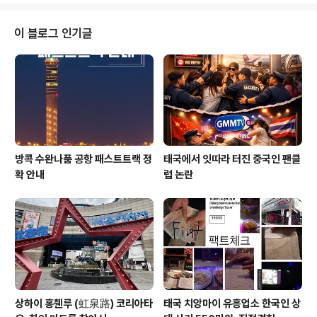
이 블로그 인기글
방콕 수완나품 공항 패스트트랙 정
태국에서 잇따라 터진 중국인 팬클
확 안내
럽 논란
상하이 홍췐루 (虹泉路) 코리아타
태국 치앙마이 유흥업소 한국인 상