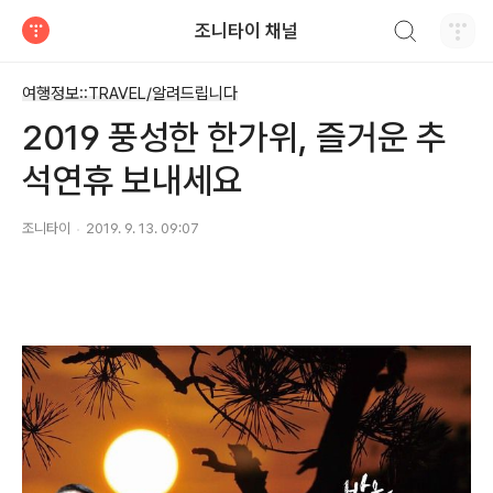
검색하기
조니타이 채널
티스토리
여행정보::TRAVEL/알려드립니다
2019 풍성한 한가위, 즐거운 추
석연휴 보내세요
조니타이
2019. 9. 13. 09:07