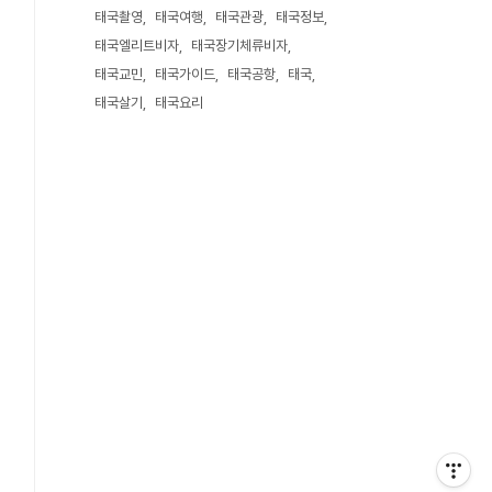
태국촬영
태국여행
태국관광
태국정보
태국엘리트비자
태국장기체류비자
태국교민
태국가이드
태국공항
태국
태국살기
태국요리