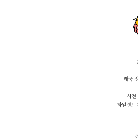
태국 
사전
타일랜드 
추