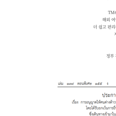
TM
해외 여
더 쉽고 편리
정부