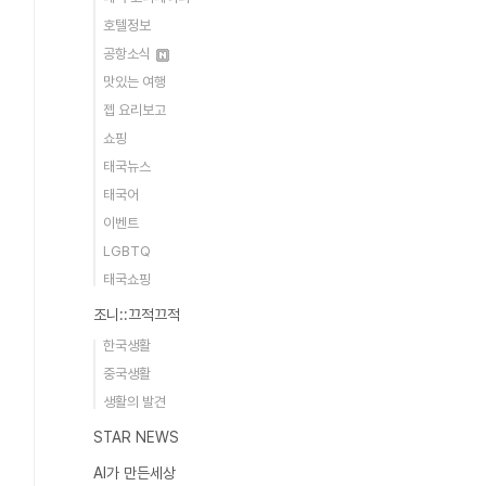
호텔정보
공항소식
맛있는 여행
젭 요리보고
쇼핑
태국뉴스
태국어
이벤트
LGBTQ
태국쇼핑
조니::끄적끄적
한국생활
중국생활
생활의 발견
STAR NEWS
AI가 만든세상