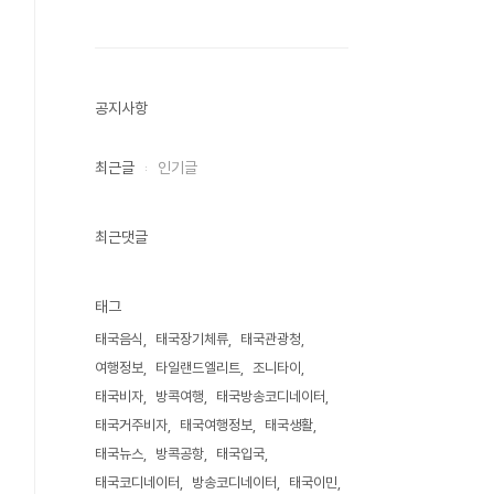
공지사항
최근글
인기글
최근댓글
태그
태국음식
태국장기체류
태국관광청
여행정보
타일랜드엘리트
조니타이
태국비자
방콕여행
태국방송코디네이터
태국거주비자
태국여행정보
태국생활
태국뉴스
방콕공항
태국입국
태국코디네이터
방송코디네이터
태국이민