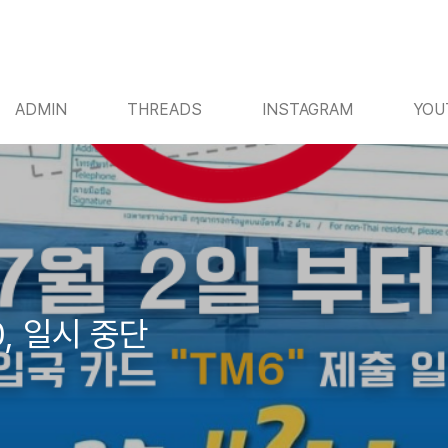
ADMIN
THREADS
INSTAGRAM
YOU
, 일시 중단