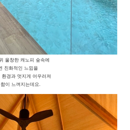
 위 울창한 캐노피 숲속에
연 친화적인 느낌을
 환경과 멋지게 어우러져
함이 느껴지는데요.