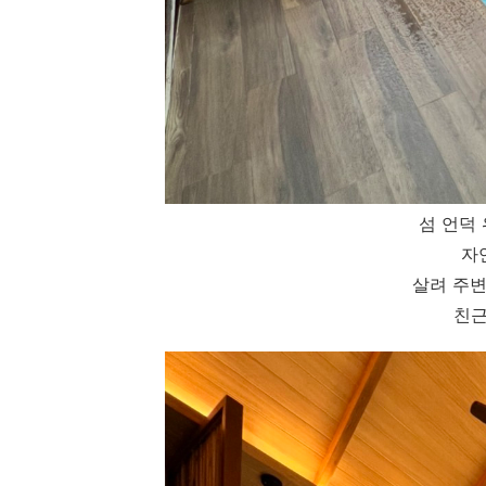
섬 언덕
자
살려 주변
친근