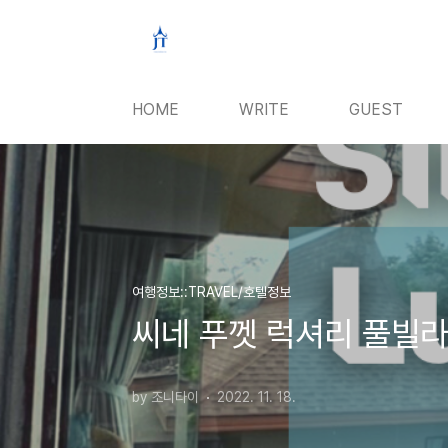
본문 바로가기
HOME
WRITE
GUEST
여행정보::TRAVEL/호텔정보
씨네 푸껫 럭셔리 풀빌라
by 조니타이
2022. 11. 18.