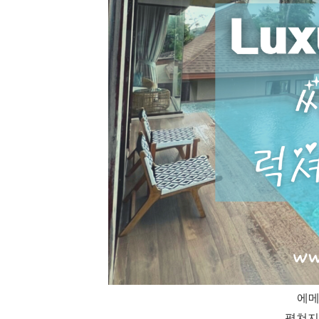
에메
펼쳐지는