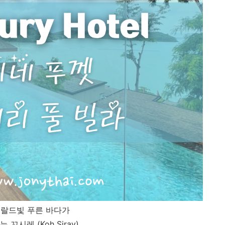
랄드빛 푸른 바다가
 꼬시레 (Koh Siray)