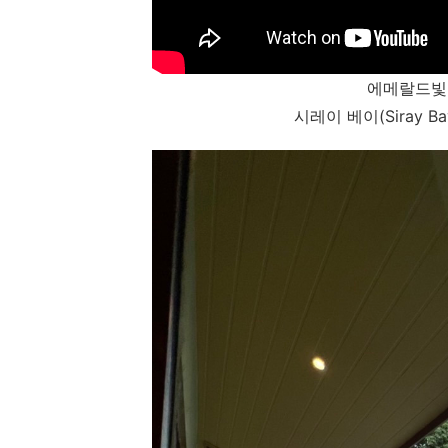
에메랄드빛
시레이 베이(Siray B