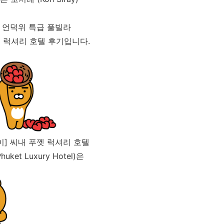
 언덕위 특급 풀빌라
껫 럭셔리 호텔 후기입니다.
이] 씨내 푸껫 럭셔리 호텔
Phuket Luxury Hotel)은