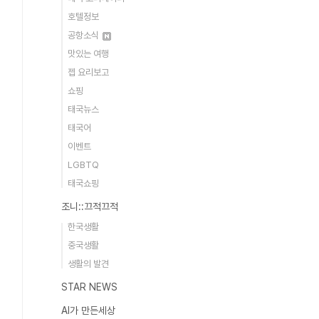
호텔정보
공항소식
맛있는 여행
젭 요리보고
쇼핑
태국뉴스
태국어
이벤트
LGBTQ
태국쇼핑
조니::끄적끄적
한국생활
중국생활
생활의 발견
STAR NEWS
AI가 만든세상