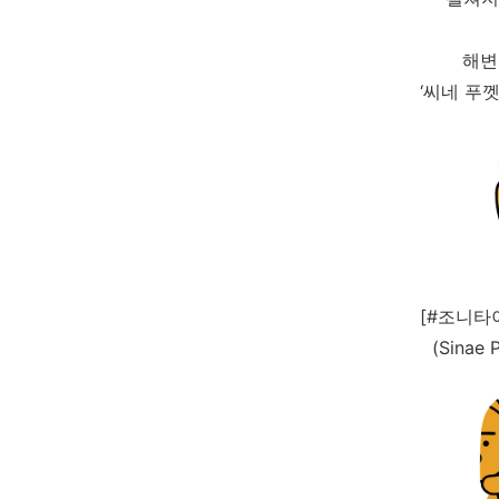
해변
‘씨네 푸
[#조니타
(Sinae 