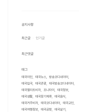
공지사항
최근글
인기글
최근댓글
태그
태국이민
태국뉴스
방송코디네이터
태국입국
태국관광
태국방송코디네이터
태국엘리트비자
조니타이
태국정보
태국생활
태국장기체류
태국음식
태국거주비자
태국코디네이터
태국교민
태국여행정보
태국공항
태국살기