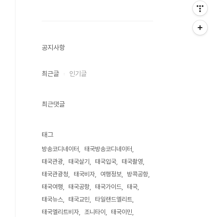
공지사항
최근글
인기글
최근댓글
태그
방송코디네이터
태국방송코디네이터
태국관광
태국살기
태국입국
태국촬영
태국관광청
태국비자
여행정보
방콕공항
태국여행
태국공항
태국가이드
태국
태국뉴스
태국교민
타일랜드엘리트
태국엘리트비자
조니타이
태국이민