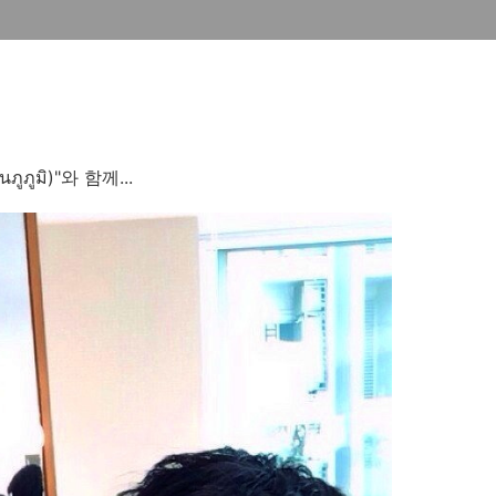
นภูภูมิ)"와 함께...