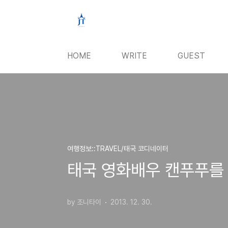
본문 바로가기
HOME
WRITE
GUEST
여행정보::TRAVEL/태국 코디네이터
태국 영화배우 캔푸푸를 "Ken
by 조니타이
2013. 12. 30.