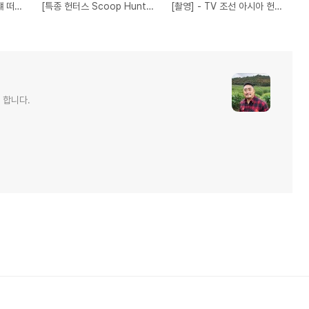
SBS 플러스 - 보내줄 떄 떠나라! 남자끼리’ 4인방이 지난 달 태국을 다녀갔다.
[특종 헌터스 Scoop Hunters] eps 120 " 납량특집 태국을 가다
[촬영] - TV 조선 아시아 헌트 - 혼령들의 문신축제/ 매직다투
 합니다.