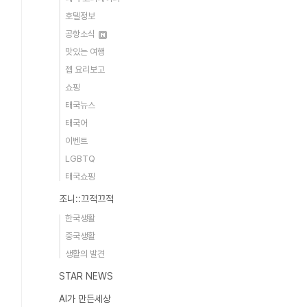
호텔정보
공항소식
맛있는 여행
젭 요리보고
쇼핑
태국뉴스
태국어
이벤트
LGBTQ
태국쇼핑
조니::끄적끄적
한국생활
중국생활
생활의 발견
STAR NEWS
AI가 만든세상