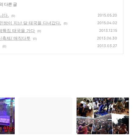
의 다른 글
니다.
2015.05.20
(0)
 4인방이 지난 달 태국을 다녀갔다.
2015.04.02
(0)
" 납량특집 태국을 가다
2013.12.15
(0)
문신축제/ 매직다투
2013.06.30
(0)
2013.03.27
(0)