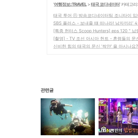
'
여행정보::TRAVEL
>
태국 코디네이터
' 카테고리
태국 투어 ⓝ 방송코디네이터팀 조니타이 입
SBS 플러스 - 보내줄 떄 떠나라! 남자끼리’
[특종 헌터스 Scoop Hunters] eps 120 
[촬영] - TV 조선 아시아 헌트 - 혼령들의 
신비한 힘의 태국의 문신 '싹얀' 을 아시나요?
관련글