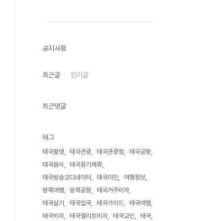
공지사항
최근글
인기글
최근댓글
태그
태국촬영
태국관광
태국관광청
태국공항
태국음식
태국장기체류
태국방송코디네이터
태국이민
여행정보
방콕여행
방콕공항
태국거주비자
태국살기
태국입국
태국가이드
태국여행
태국비자
태국엘리트비자
태국교민
태국