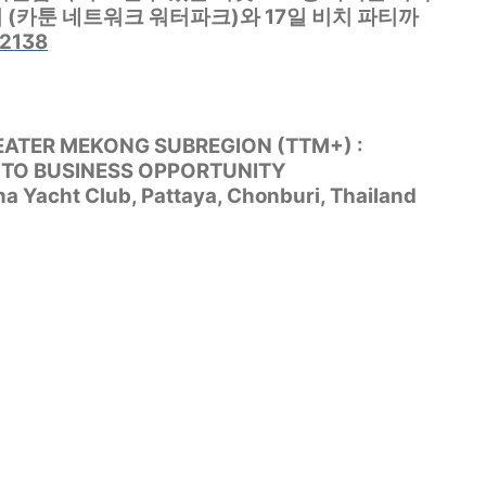
 (카툰 네트워크 워터파크)와 17일 비치 파티까
/2138
ATER MEKONG SUBREGION (TTM+) :
S TO BUSINESS OPPORTUNITY
na Yacht Club, Pattaya, Chonburi, Thailand