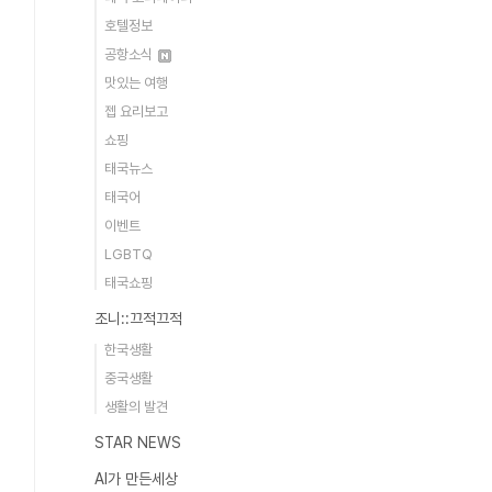
호텔정보
공항소식
맛있는 여행
젭 요리보고
쇼핑
태국뉴스
태국어
이벤트
LGBTQ
태국쇼핑
조니::끄적끄적
한국생활
중국생활
생활의 발견
STAR NEWS
AI가 만든세상