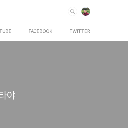
TUBE
FACEBOOK
TWITTER
파타야