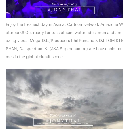
Enjoy the freshest day in Asia at Cartoon Network Amazone W
aterpark!! Get ready for tons of sun, water rides, men and am
azing vibes! Mega-DJs/Producers Phil Romano & DJ TOM STE
PHAN, DJ spectrum K, (AKA Superchumbo) are household na
mes in the global circuit scene.