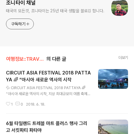
조니타이 채널
태국의 모든것, 조니타이는 25년 태국 생활을 블로깅 합니다.
구독하기
더보기
여행정보::TRAVEL/이벤트
의 다른 글
CIRCUIT ASIA FESTIVAL 2018 PATTA
YA 🌈 “아시아 새로운 역사의 시작
글 내용
💦 CIRCUIT ASIA FESTIVAL 2018 PATTAYA 🌈
“아시아 새로운 역사의 시작, 지상 최대규모의 여름 축제,
서킷 페스티벌 아시아 위크앤드 파타야 타일랜드, 스페인
1
0
2018. 6. 18.
바르셀로나의 전율을 그대로, “아시아 최대규모의 LGBT
서킷 페스티벌 “#조니타이 _ 💦 What a Stunning Even
ing to… Summer Hot Water Park and Beach Part
6월 타일랜드 트레블 마트 플러스 행사 그리
y EPIC WEEKEND, The World’s favorite Water Pa
rk party in Thailand, _ _ Enjoy the freshest day in
고 서킷파티 파타야
글 내용