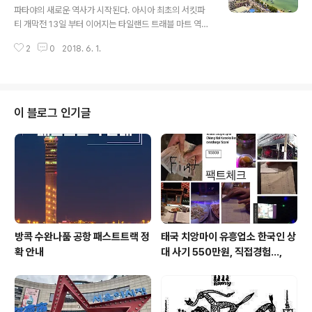
Asia at Cartoon Network Amazone Waterpark!!
​파타야의 새로운 역사가 시작된다. 아시아 최초의 서킷파
Get ready for tons of sun, water rides,..
티 개막전 13일 부터 이어지는 타일랜드 트래블 마트 역시
볼거리를 제공한다. 8~9일 파타야 국제 불꽃축제 (Pattay
2
0
2018. 6. 1.
a International Fireworks Festival)부터 6월의 파타
야 행사는 풍성하다. [#조니타이] - 태국의 관광산업을 한
눈에 보여주는 제 17회 타일랜드트래블마트 플러스 “TH
AILAND TRAVEL MART PLUS” 어메이징 게이트웨이
매콩유역개발 사업 “AMAZING GATEWAY TO THE
이 블로그 인기글
GREATER MEKONG SUBREGION (TTM+) 이라는
주제로 2018년 6월 13일~15일, 동양의 진주 해변휴양지
파타야에 오션 마리나 요크 클럽 “ Ocean Marina Yacht
Club, Patt..
방콕 수완나품 공항 패스트트랙 정
태국 치앙마이 유흥업소 한국인 상
확 안내
대 사기 550만원, 직접경험...,