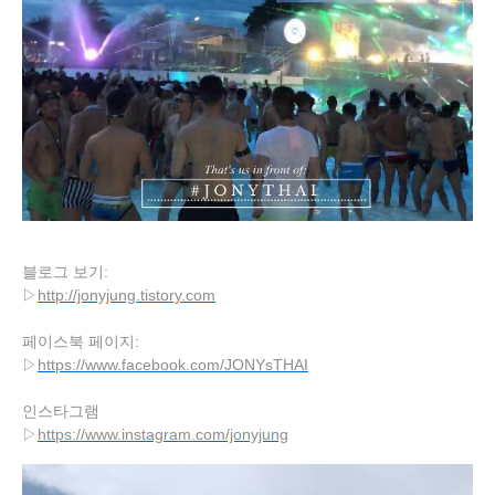
블로그 보기:
▷
http://jonyjung.tistory.com
페이스북 페이지:
▷
https://www.facebook.com/JONYsTHAI
인스타그램
▷
https://www.instagram.com/jonyjung