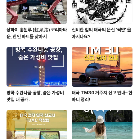
상하이 홍췐루 (虹泉路) 코리아타
신비한 힘의 태국의 문신 '싹얀' 을
운, 한인 마트를 찾아서
아시나요?
방콕 수완나품 공항, 숨은 가성비
태국 TM30 거주지 신고 안내– 한
맛집 대 공개.
마디 정리!