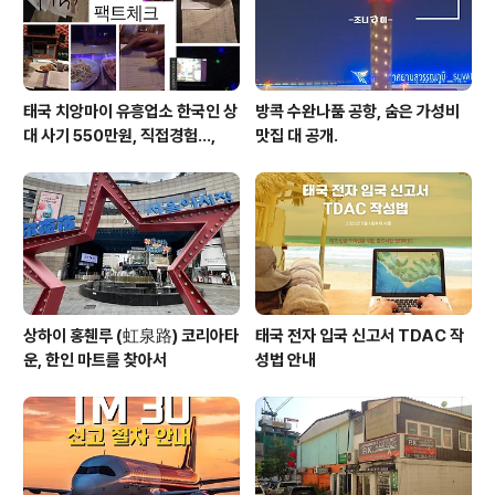
태국 치앙마이 유흥업소 한국인 상
방콕 수완나품 공항, 숨은 가성비
대 사기 550만원, 직접경험...,
맛집 대 공개.
상하이 홍췐루 (虹泉路) 코리아타
태국 전자 입국 신고서 TDAC 작
운, 한인 마트를 찾아서
성법 안내