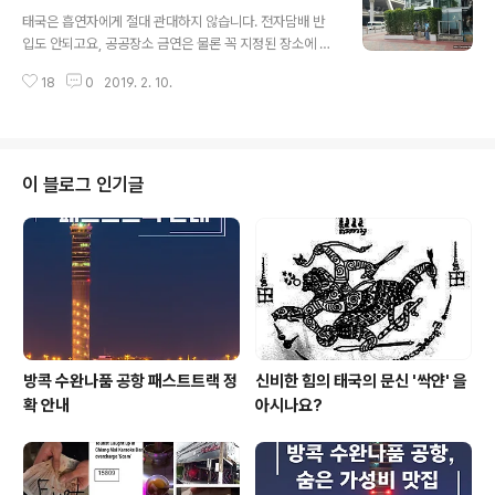
글 내용
률을 기록했으나 에어아시아가 단독으로 운항하는 돈무앙
태국은 흡연자에게 절대 관대하지 않습니다. 전자담배 반
공항 노선의 경우에는 탑승률 81%로 태국 노선중 유일하
입도 안되고요, 공공장소 금연은 물론 꼭 지정된 장소에 흡
게 감소세를 보였다고 한다 ▶여행신문에서 자세히 보기
연을 해야합니다. 특히 외국인을 집중 단속하는데 한국인
[인천공항 통계] 태국 ‘여객수·탑승률' 고른 성적표 (2019
18
0
2019. 2. 10.
과 중국인을 집중 단속하기도 합니다. 오시는 분들 꼭 참고
년 10월-아시아 지역) - 여행신문 2019년 10월 태국이
하시길 바랍니다. 흡연자들이 설 자리는 점점 사라지는 것
전년대비 여객 수..
일까요? 건강을 위해서라도 끊어야 하는것 일까요? 결국.!!!
방콕 수완나품 국제공항 실내 흡연실은 수유실로 바뀌었으
며 야외 흡연실은 위 아래 사진에서 보이시다시피 주차장
이 블로그 인기글
쪽으로 이동했습니다. ▲위에 사진은 도착후 짐찾고 나오
시면 2층 도착장에서 내려와서 1층 택시 승강장 건너편 주
차장 건물옆 야외 흡연실 입니다. 지난 4일 태국 공항공사
(AOT) 공지사항 및 공항 관계자의 말에 따르면 여객 터미
널내 흡연실을 설치한 전국 6개 국..
방콕 수완나품 공항 패스트트랙 정
신비한 힘의 태국의 문신 '싹얀' 을
확 안내
아시나요?