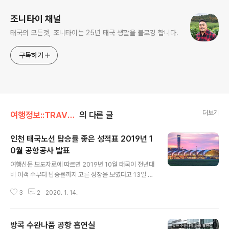
조니타이 채널
태국의 모든것, 조니타이는 25년 태국 생활을 블로깅 합니다.
구독하기
더보기
여행정보::TRAVEL/공항소식
의 다른 글
인천 태국노선 탑승률 좋은 성적표 2019년 1
0월 공항공사 발표
글 내용
여행신문 보도자료에 따르면 2019년 10월 태국이 전년대
비 여객 수부터 탑승률까지 고른 성장을 보였다고 13일 보
도했다. 인천발 태국 노선의 경우 운항횟수가 전년대비 19
3
2
2020. 1. 14.
6회 증가한 1,456회를 기록했으며 나란히 여객도 35만 7
76명을 기록하여 2018년과 비교해서 3.1%p 가 증가한
88.8%의 탑승률을 보였다고 한다. 티웨이항공, 이스타항
방콕 수완나품 공항 흡연실
공, 아시아나항공의 방콕 노선은 93%대의 가장 높은 탑승