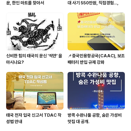
운, 한인 마트를 찾아서
대 사기 550만원, 직접경험...,
신비한 힘의 태국의 문신 '싹얀' 을
📌중국민용항공국(CAAC), 보조
아시나요?
배터리 반입 규제 강화
태국 전자 입국 신고서 TDAC 작
방콕 수완나품 공항, 숨은 가성비
성법 안내
맛집 대 공개.