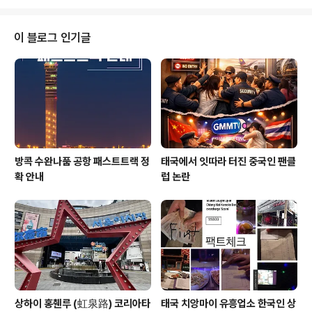
자/사증 스티커를 발..
를 완료하면 추가 연장 혜택, 멤버십 유효기간 3개월을 추
가로 제공받게 됩니다. 5년 멤버십 > 5년 3개월 ​ 10년 멤
버십 > 10년 3개월 ​ 20년 멤버십 > 20년 3개월 추가사항
이 블로그 인기글
안내: 1. 멤버십 프로세스 엘리트 비자의 카테고리는 특별
입국 비자 (Privilege Entry Visa “PE)입니다. 오직 엘리
트 회원에게만 발급되며 비자/사증을 발급받기 위해서는
멤버십 "회원 가입"이 우선입니다. ..
방콕 수완나품 공항 패스트트랙 정
태국에서 잇따라 터진 중국인 팬클
확 안내
럽 논란
상하이 홍췐루 (虹泉路) 코리아타
태국 치앙마이 유흥업소 한국인 상