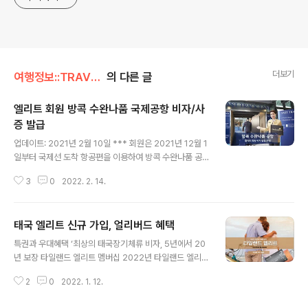
더보기
여행정보::TRAVEL/태국 엘리트 비자
의 다른 글
엘리트 회원 방콕 수완나품 국제공항 비자/사
증 발급
글 내용
업데이트: 2021년 2월 10일 *** 회원은 2021년 12월 1
일부터 국제선 도착 항공편을 이용하여 방콕 수완나품 공
항 엘리트 회원 전용 입국장(퍼스트 트랙)에서 엘리트 비
3
0
2022. 2. 14.
자/사증 스티커를 부착할 수 있습니다. **수완나품 공항에
서의 엘리트 비자 발급은 반드시 입국일로부터 약 일주일
(최소 평일 업무일 기준 5일 전)까지 공항 영접(EPA) 서비
태국 엘리트 신규 가입, 얼리버드 혜택
스와 함께 예약해야 합니다. •예약 시 요구되는 서류는 아
글 내용
래와 같습니다. ① 타이패스 OR 코드 ② 항공권 예약사본
특권과 우대혜택 ‘최상의 태국장기체류 비자, 5년에서 20
③ 호텔 예약 확정서 예약이 확정되면 도착 항공편과 날짜
년 보장 타일랜드 엘리트 멤버십 2022년 타일랜드 엘리트
를 변경할 수 없습니다. 만약 날짜가 변경된 이후에 도착하
얼리버드 프로모션 타일랜드 엘리트 신규 회원 가입, 3개
는 회원은 이민국 직원이 비자/사증 스티커를 발급할 수 없
2
0
2022. 1. 12.
월 혜택 제공, 신청서를 제출하고 2022년 3월 25일까지
으며 이후 방콕 출입국 관리국 (쨍와타나 이민국)에서 비
승인서 (Approval Letter)를 받은 신청자가 멤버십 결제