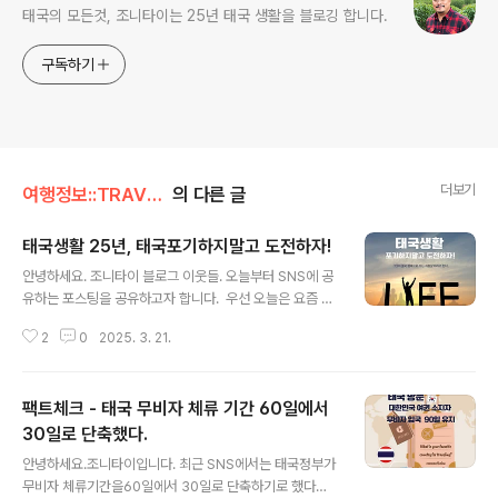
태국의 모든것, 조니타이는 25년 태국 생활을 블로깅 합니다.
구독하기
더보기
여행정보::TRAVEL/태국생활
의 다른 글
태국생활 25년, 태국포기하지말고 도전하자!
글 내용
안녕하세요. 조니타이 블로그 이웃들. 오늘부터 SNS에 공
유하는 포스팅을 공유하고자 합니다. 우선 오늘은 요즘 핫
한 스레드 게시글입니다. 제목은" 태국생활 포기하지말고
2
0
2025. 3. 21.
도전하자! [스레드 게시글] 나는 코로나 전까지만 해도 사
랑하는 사람이 서울로 발령받아 바로 12년 동안 근무한 킹
파워를 퇴사하고 4년간 지내야 했어. 그리고 태국생활 초
팩트체크 - 태국 무비자 체류 기간 60일에서
창기부터 사이드로 하던 방송일을 본격적으로 시작하면
서 형의 권유로 태국 정부 관광청에서 설립한 (주) 타일랜
30일로 단축했다.
글 내용
드 엘리트카드사와 정식으로 계약을 맺고 공식 에이전트
안녕하세요.조니타이입니다. 최근 SNS에서는 태국정부가
도 함께 시작했다. 당시 아무도 선택하지 않은 길을 걸었
무비자 체류기간을60일에서 30일로 단축하기로 했다는