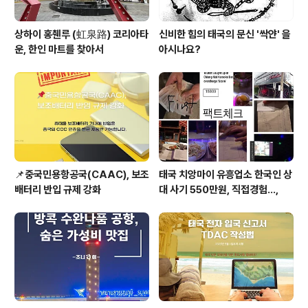
상하이 홍췐루 (虹泉路) 코리아타
신비한 힘의 태국의 문신 '싹얀' 을
운, 한인 마트를 찾아서
아시나요?
📌중국민용항공국(CAAC), 보조
태국 치앙마이 유흥업소 한국인 상
배터리 반입 규제 강화
대 사기 550만원, 직접경험...,