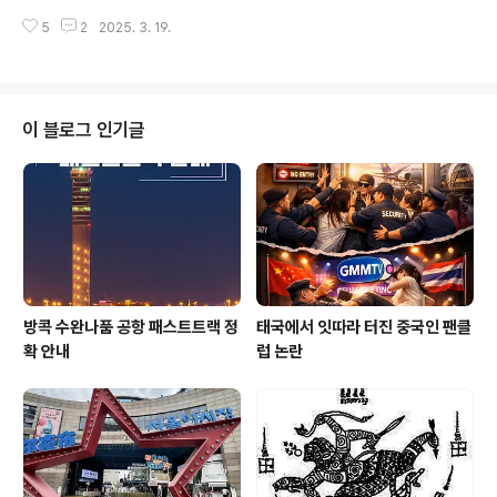
지. 그런데 엘리트 업무는 시작부터 성적이 안 좋았어. 그런
소식과 언론 뉴스들이 올라오고 있는데요. 태국정부 관계
데 반대로 당시 방송일은 수요가 넘쳐났고 감당이 안 돼
5
2
2025. 3. 19.
자를 통해서 확인했습니다. 우선 언론에서 방콕 포스트 영
서 친구들과 팀을 꾸려 시작했고 틈나는 데..
문 뉴스를 인용해서 보도를 시작했는데요. "태국 정부가 불
법 사업체에 의한 무비자 체류 제도의 악용을 막기 위해 무
비자 체류 기간을 60일에서 30일로 단축하기로 했다.라는
뉴스를 접할 수 있습니다. 17일 방콕포스트에 따르면 소라
이 블로그 인기글
웡 티엔통 태국 관광체육부장관은 모든 이해관계자와 함께
무비자 체류 제도 악용 문제를 광범위하게 논의했으며 이
와 같은 체류 기간 단축에 원칙적으로 동의했다고 밝혔다.
(뉴시스보도) 다만 추가적인 세부 사항은 이번 결정을 공식
적으로 발표하기 전에 더 논의할 것이라..
방콕 수완나품 공항 패스트트랙 정
태국에서 잇따라 터진 중국인 팬클
확 안내
럽 논란