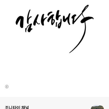
(새창열림)
로그 정보
조니타이 채널