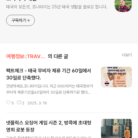
태국의 모든것, 조니타이는 25년 태국 생활을 블로깅 합니다.
구독하기
더보기
여행정보::TRAVEL/태국생활
의 다른 글
팩트체크 - 태국 무비자 체류 기간 60일에서
30일로 단축했다.
글 내용
안녕하세요.조니타이입니다. 최근 SNS에서는 태국정부가
무비자 체류기간을60일에서 30일로 단축하기로 했다는
소식과 언론 뉴스들이 올라오고 있는데요. 태국정부 관계
5
2
2025. 3. 19.
자를 통해서 확인했습니다. 우선 언론에서 방콕 포스트 영
문 뉴스를 인용해서 보도를 시작했는데요. "태국 정부가 불
법 사업체에 의한 무비자 체류 제도의 악용을 막기 위해 무
넷플릭스 오징어 게임 시즌 2, 방콕에 초대형
비자 체류 기간을 60일에서 30일로 단축하기로 했다.라는
뉴스를 접할 수 있습니다. 17일 방콕포스트에 따르면 소라
영희 로봇 등장
글 내용
웡 티엔통 태국 관광체육부장관은 모든 이해관계자와 함께