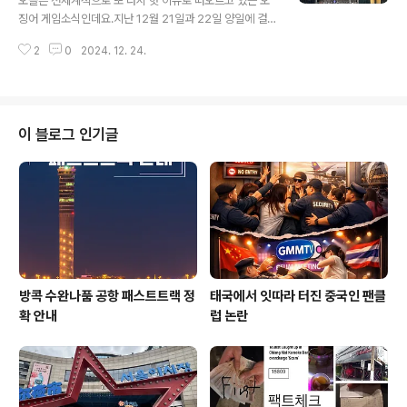
오늘은 전세계적으로 또 다시 핫 이슈로 떠오르고 있는 오
무비자 체류 제도 악용 문제를 광범위하게 논의했으며 이
징어 게임소식인데요.지난 12월 21일과 22일 양일에 걸
와 같은 체류 기간 단축에 원칙적으로 동의했다고 밝혔다.
쳐 방콕 차오프라야강에서는초 대형 영희가 핑크맨 진행요
(뉴시스보도) 다만 추가적인 세부 사항은 이번 결정을 공식
2
0
2024. 12. 24.
원들과 함께 크르주를 타고 등장했습니다. 12/26일 넷플
적으로 발표하기 전에 더 논의할 것이라..
렉스에서 전세계 동시개봉을 앞두고 있는데홍보 이벤트의
스케일부터가 어머어마해서 마지막날 오후에 다녀왔습니
다. 사진에서 보이시다 시피 5층 건물 높이에 커보이는 영
희가 크르주선에 서있습니다. 영희는 크르주에 누어있다가
이 블로그 인기글
수직으로 일어서면서무궁화 꽃이 피었습니다.를 반복적으
로 재생하며이벤트의 시작을 알렸습니다. 오징어 게임이
영희와 무궁화 꽃이 피었습니다.는 태국에서 ‘고고와 (โกโ
กวา)라고 부릅니다. 우선 저는 오늘 오후 행사 스케줄 따라
서 아이콘 시암 2층 애플 스토어 ..
방콕 수완나품 공항 패스트트랙 정
태국에서 잇따라 터진 중국인 팬클
확 안내
럽 논란