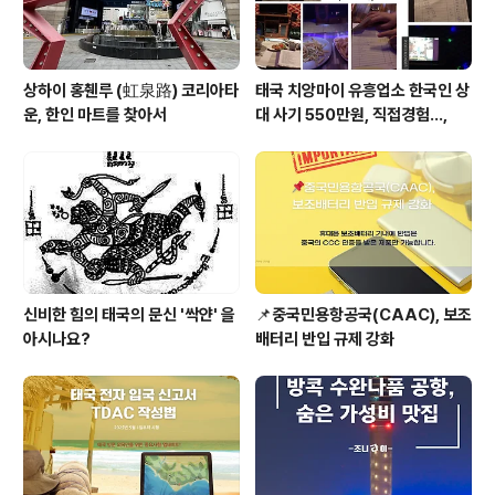
상하이 홍췐루 (虹泉路) 코리아타
태국 치앙마이 유흥업소 한국인 상
운, 한인 마트를 찾아서
대 사기 550만원, 직접경험...,
신비한 힘의 태국의 문신 '싹얀' 을
📌중국민용항공국(CAAC), 보조
아시나요?
배터리 반입 규제 강화