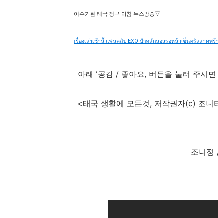
이슈가된 태국 정규 아침 뉴스방송▽
เรื่องเล่าเช้านี้ แฟนคลับ EXO ปักหลักนอนรอหน้าเซ็นทรัลลาดพร้
아래 '공감 / 좋아요, 버튼을 눌러 주시
<태국 생활에 모든것, 저작권자(c) 조니타이,
조니정 / 