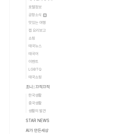
호텔정보
공항소식
맛있는 여행
젭 요리보고
쇼핑
태국뉴스
태국어
이벤트
LGBTQ
태국쇼핑
조니::끄적끄적
한국생활
중국생활
생활의 발견
STAR NEWS
AI가 만든세상