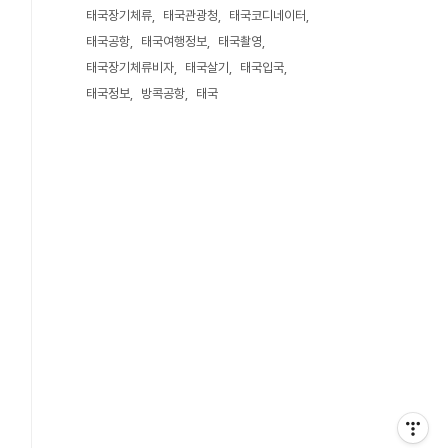
태국장기체류
태국관광청
태국코디네이터
태국공항
태국여행정보
태국촬영
태국장기체류비자
태국살기
태국입국
태국정보
방콕공항
태국