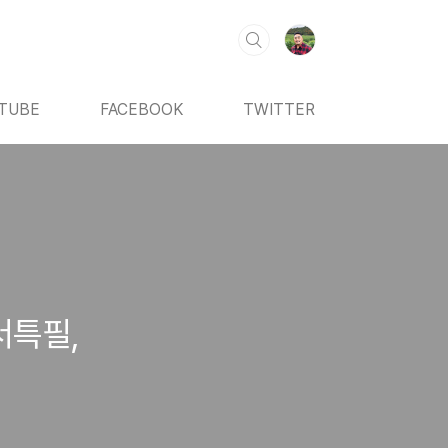
TUBE
FACEBOOK
TWITTER
서특필,