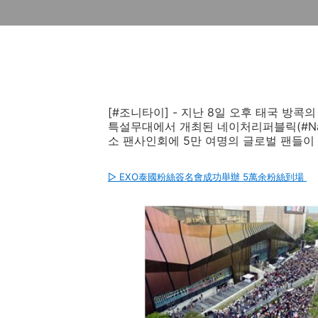
[#조니타이] - 지난 8일 오후 태국 방콕의 센
특설무대에서 개최된 네이처리퍼블릭(#Natu
소 팬사인회에 5만 여명의 글로벌 팬들이
▷ EXO泰國粉絲簽名會成功舉辦 5萬余粉絲到場