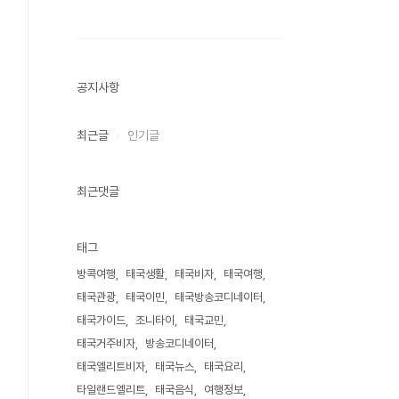
공지사항
최근글
인기글
최근댓글
태그
방콕여행
태국생활
태국비자
태국여행
태국관광
태국이민
태국방송코디네이터
태국가이드
조니타이
태국교민
태국거주비자
방송코디네이터
태국엘리트비자
태국뉴스
태국요리
타일랜드엘리트
태국음식
여행정보