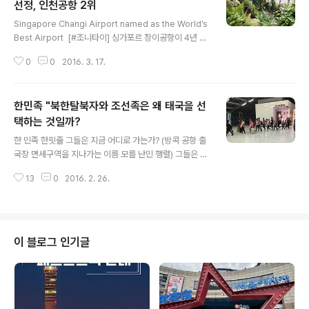
선정, 인천공항 2위
글 내용
Singapore Changi Airport named as the World’s
Best Airport ​ [#조니타이] 싱가포르 창이공항이 4년 연
속 &#039;세계 최고 공항&#039;으로 선정됐다. 지난 1
0
0
2016. 3. 17.
6일(현지시각) 독일 쾰른에서 열린 &#039;2016 월드 에
어포트 어워즈&#039;에서 #창이공항은 영국의 항공서비
스 전문 조사기관인 스카이트랙스(#Skytrax)가 항공 여
한민족 "북한탈북자와 조선족은 왜 태국을 선
행객을 대상으로 실시한 &#039;세계 최고 공항&#039;
조사에서 4년 연속 1위, 선두 자리를 지켰다. 창이공항에
택하는 것일까?
글 내용
이어 2위는 인천공항이, 3위는 독일 뮌헨 공항이 각각 차
한 민족 한핏줄 그들은 지금 어디로 가는가? (방콕 공항 출
지했다. 또한, 인천 국제공항은 세계 최고 수준의 서비스를
국장 면세구역을 지나가는 이름 모를 난민 행렬) 그들은 어
제공하는 &#039;5성(5-Star) 공항&#039;과 최고의
디로 가는가.? 거의 매주 한국말 (조선어)를 하는 탈북 난민
환승공항으로 뽑혔다. ..
13
0
2016. 2. 26.
으로 보이는 사람들에 행렬을 면세구역에서 볼 수 있다. 대
부분이 여성과 아이들.! 심지어는 갓 태어난 아기를 포대기
에 싼 여성까지.... 예전 회사 직원이 이런 무리 지어 경찰에
보호아래 지나가는 행렬에 모습이 자주 있자 "한국말을 하
는 그들에 모습을 보고는 한국사람들이라고 한적이 있다.
이 블로그 인기글
회사직원들은 한국말을 알아들어서 말이다. 그래서 난 조
선족일 것이라는 말을 무심코 던지기도 했는데, 진짜 조선
족일까? ㅠㅠ 실제로 태국에는 불법체류하는 조선족이 상
당수 많이 거주하고 있다. 입국 절차가 까다롭고 고된 노동
에 시달려야 하는 한국행을..