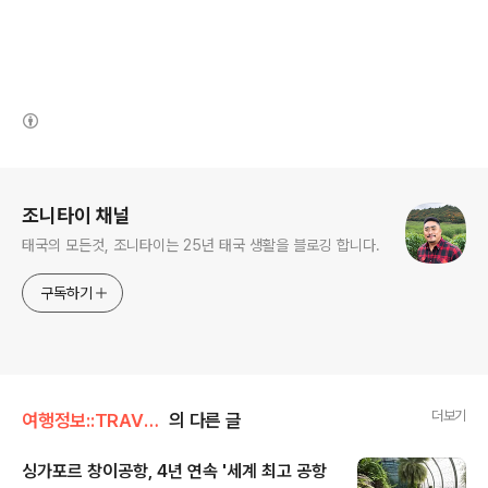
(새창열림)
로그 정보
조니타이 채널
태국의 모든것, 조니타이는 25년 태국 생활을 블로깅 합니다.
구독하기
더보기
여행정보::TRAVEL/공항소식
의 다른 글
싱가포르 창이공항, 4년 연속 '세계 최고 공항