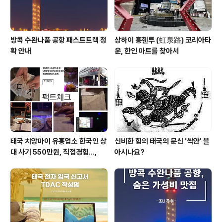
방콕 수완나품 공항 패스트트랙 정
상하이 홍췐루 (虹泉路) 코리아타
확 안내
운, 한인 마트를 찾아서
태국 치앙마이 유흥업소 한국인 상
신비한 힘의 태국의 문신 '싹얀' 을
대 사기 550만원, 직접경험...,
아시나요?