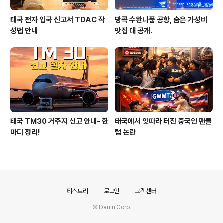
태국 전자 입국 신고서 TDAC 작
방콕 수완나품 공항, 숨은 가성비
성법 안내
맛집 대 공개.
태국 TM30 거주지 신고 안내– 한
태국에서 잇따라 터진 중국인 팬클
마디 정리!
럽 논란
의안내
티스토리
로그인
고객센터
© Daum Corp.