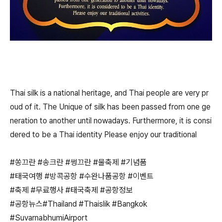
Thai silk is a national heritage, and Thai people are very pr
oud of it. The Unique of silk has been passed from one ge
neration to another until nowadays. Furthermore, it is consi
dered to be a Thai identity Please enjoy our traditional
#쏭끄란 #송크란 #썽끄란 #물축제 #기념품
#태국여행 #방콕공항 #수완나품공항 #이벤트
#축제 #무료행사 #태국축제 #공항정보
#공항뉴스#Thailand #Thaislik #Bangkok
#SuvarnabhumiAirport