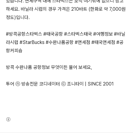
있습니다. 면세구역 내에 스타벅스는 오직 여기밖에 없으니 참고
하세요. 바닐라 시럽의 경우 가격은 210바트 (한화로 약 7,000원
정도)입니다.
#방콕공항스타벅스 #태국공항 #스타벅스태국 #여행정보 #바닐
라시럽 #StarBucks #수완나품공항 #면세점 #태국면세점 #공
항커피숍
방콕 수완나품 공항정보 무엇이든 물어 보세요,
투어 ⓝ 방송전문 코디네이터 ⓒ 조니타이 | SINCE 2001
(새창열림)
로그 정보