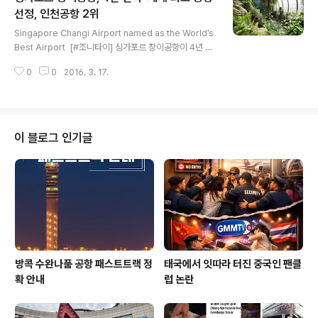
생각하는 전통 수공예 상품에 하나이기도 하다. ​ *카운터
선정, 인천공항 2위
글 내용
활동 시간 참고, 1 라운드 | 10am - 11am 2 라운드 | 2p
Singapore Changi Airport named as the World’s
m - 3pm 3 라운드 | 5pm - 6pm 4 라운드 | 8pm - 9
Best Airport ​ [#조니타이] 싱가포르 창이공항이 4년 연
pm 직원에게 탑승권을 보여주십시오. 아래 &#039;공
속 &#039;세계 최고 공항&#039;으로 선정됐다. 지난 1
감..
0
0
2016. 3. 17.
6일(현지시각) 독일 쾰른에서 열린 &#039;2016 월드 에
어포트 어워즈&#039;에서 #창이공항은 영국의 항공서비
스 전문 조사기관인 스카이트랙스(#Skytrax)가 항공 여
행객을 대상으로 실시한 &#039;세계 최고 공항&#039;
조사에서 4년 연속 1위, 선두 자리를 지켰다. 창이공항에
이 블로그 인기글
이어 2위는 인천공항이, 3위는 독일 뮌헨 공항이 각각 차
지했다. 또한, 인천 국제공항은 세계 최고 수준의 서비스를
제공하는 &#039;5성(5-Star) 공항&#039;과 최고의
환승공항으로 뽑혔다. ..
방콕 수완나품 공항 패스트트랙 정
태국에서 잇따라 터진 중국인 팬클
확 안내
럽 논란