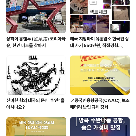
상하이 홍췐루 (虹泉路) 코리아타
태국 치앙마이 유흥업소 한국인 상
운, 한인 마트를 찾아서
대 사기 550만원, 직접경험...,
신비한 힘의 태국의 문신 '싹얀' 을
📌중국민용항공국(CAAC), 보조
아시나요?
배터리 반입 규제 강화