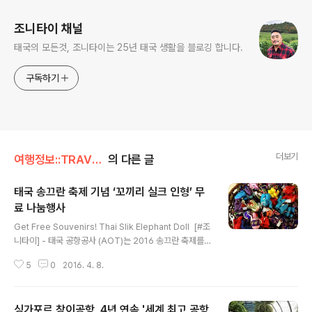
조니타이 채널
태국의 모든것, 조니타이는 25년 태국 생활을 블로깅 합니다.
구독하기
더보기
여행정보::TRAVEL/공항소식
의 다른 글
태국 송끄란 축제 기념 ‘꼬끼리 실크 인형’ 무
료 나눔행사
글 내용
​Get Free Souvenirs! Thai Slik Elephant Doll ​ [#조
니타이] - 태국 공항공사 (AOT)는 2016 송끄란 축제를
기념해 방콕 수완나품 공항 출국장 면세 D 구역, 서 측과 동
5
0
2016. 4. 8.
측에 카운터를 마련하고 (사진 참고) 출국하는 내 외국인
승객에게 실크 코끼리 인형을 무료 제공한다. ​ 날짜는 오늘
부터 4월 20일까지 하루에 4차례 (아래 시간 참고) ​ ​타이
싱가포르 창이공항, 4년 연속 '세계 최고 공항
실크는 세계적으로도 유명하며 태국인이 매우 자랑스럽게