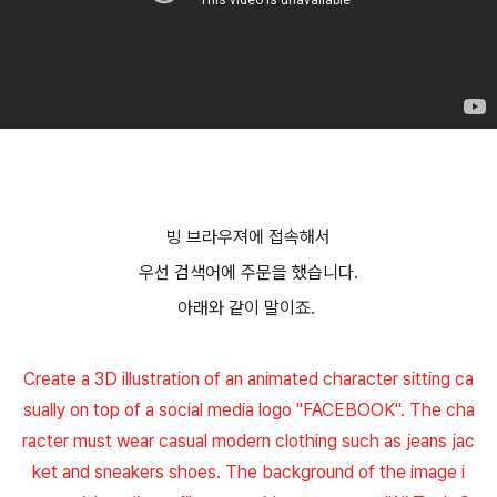
빙 브라우져에 접속해서
우선 검색어에 주문을 했습니다.
아래와 같이 말이죠.
Create a 3D illustration of an animated character sitting ca
sually on top of a social media logo "FACEBOOK". The cha
racter must wear casual modern clothing such as jeans jac
ket and sneakers shoes. The background of the image i