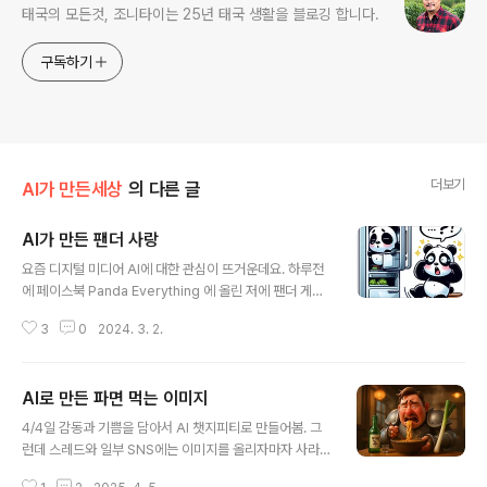
태국의 모든것, 조니타이는 25년 태국 생활을 블로깅 합니다.
구독하기
더보기
AI가 만든세상
의 다른 글
AI가 만든 팬더 사랑
글 내용
요즘 디지털 미디어 AI에 대한 관심이 뜨거운데요. 하루전
에 페이스북 Panda Everything 에 올린 저에 팬더 게시
물이 순식간에 이제 이틀을 지나고 있는데 곧 1000명 좋
3
0
2024. 3. 2.
아요가 넘아가고 있고 댓글도 많이 달리고 있는것을 보고
우와 이거 장난 아니네라고 느꼇습니다. 빙 브라우져 AI 인
공지능 코파일럿 (Copliot) 에게 "한국산 과일 참외 또는
AI로 만든 파면 먹는 이미지
딸기 과일에서 팬더가 태어나고 있어요" 라고 에게 주문을
글 내용
했죠.! 그런데 이렇게 멜론과 딸기안에서 태어나는 귀여운
4/4일 감동과 기쁨을 담아서 AI 챗지피티로 만들어봄. 그
이쁜 팬더를 만들어 주더군요. 크리에이티브, 창작의 무안
런데 스레드와 일부 SNS에는 이미지를 올리자마자 사라
한 도전!! 여러분도 지금 시작해보세요! 포스팅이 도움이 되
져버리는현상 또는 업로드가 안되는 현상이 발생합니
셨다면 아래 좋아요와 구독해주시면 큰 도움이 됩니다. 감