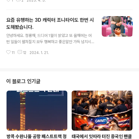
1
2
2025. 4. 5.
다. 나는 파면이라는 주제로 챗 지피티에게 주문을 했습니
사합니다.
다. 그리고 아래와 같이 이미지를 만들어 주었죠! 챗지피티
나 코플릿이나 정치인의이름을 명령어로 넣으면거부하더
요즘 유행하는 3D 캐릭터 조니타이도 한번 시
군요. 대신 챗지피티는 우회해서어떻게 하면 좋은지 알려
주더군요. 그렇게 해서 만든 파면을 먹는 그 윤씨작품입니
도해봤습니다.
글 내용
다. 파와 탄핵주를 테이블에 놓고 슬픈표정으로파면을 먹
안녕하세요. 청룡해, 드디어 1월이 밝았고 또 올해에는 어
는 모습의 3D 이미지를 만들어 달라고 했어요. AI가 만든
떤 일들이 펼쳐질지 모두 행복하고 좋은말만 가득 넘치시
파면 이미지 마음에 드시면아래 좋아요/ 공감 / 구독버튼
길 바랍니다. 오늘 포스팅은 이제 검색어로 또는 말만 하면
쿡 눌러주시면 큰 도움이 됩니다.
11
12
2024. 1. 21.
만들어주는 AI 시대 우선 요즘 SNS에서 유행하는 3D캐릭
터 만들기를 시작했습니다. 어느날 갑자기 페이스북에서
태국 패친들이 아래와 같은 3D 캐릭터를 선보이더라구요.
위 사진은 3D 캐럭터를 만들어준 AI한테 너무 고마운데.
방콕 도심 빌딩 배경을 삼아 앉아있는 사람들이 너무 무섭
이 블로그 인기글
게 느껴져서 캔베스에서 매직 클리어로 사람들을 제거했어
요. ㅎㅎㅎ 암튼! ㅋㅋ 다시 이야기로 돌아가서. 우와 귀엽
다. 좋아요. 눌러주면서 관심을 갖았죠. 그런데 이런건 어떻
게 만드는걸까? 혹시 관련 어플이 있어서 원하는데로 만들
어주는것일까? 더욱 궁굼해졌습니..
방콕 수완나품 공항 패스트트랙 정
태국에서 잇따라 터진 중국인 팬클