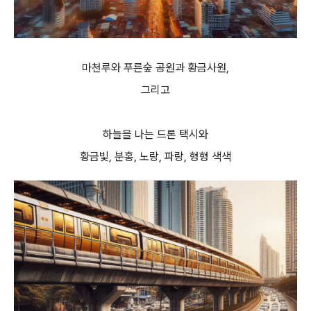
마천루와 푸른숲 공원과 황금사원,
그리고
하늘을 나는 드론 택시와
황금빛, 분홍, 노랑, 파랑, 형형 색색