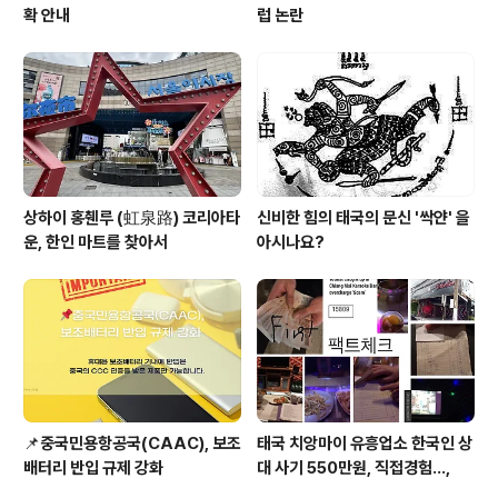
확 안내
럽 논란
상하이 홍췐루 (虹泉路) 코리아타
신비한 힘의 태국의 문신 '싹얀' 을
운, 한인 마트를 찾아서
아시나요?
📌중국민용항공국(CAAC), 보조
태국 치앙마이 유흥업소 한국인 상
배터리 반입 규제 강화
대 사기 550만원, 직접경험...,