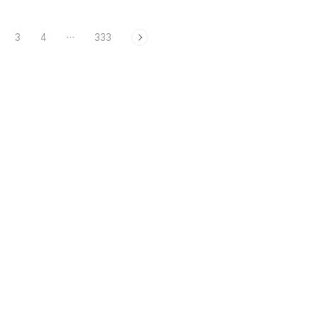
3
4
···
333