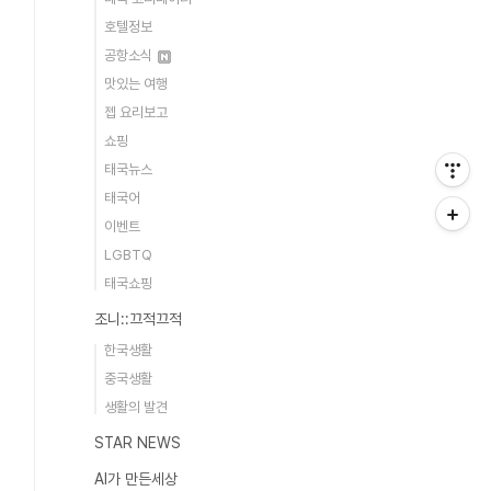
호텔정보
공항소식
맛있는 여행
젭 요리보고
쇼핑
태국뉴스
태국어
이벤트
LGBTQ
태국쇼핑
조니::끄적끄적
한국생활
중국생활
생활의 발견
STAR NEWS
AI가 만든세상