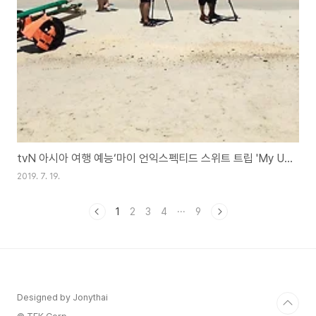
tvN 아시아 여행 예능‘마이 언익스펙티드 스위트 트립 'My Unexpected Sweet Trip (M.U.S.T.) 태국편 촬영
2019. 7. 19.
1
2
3
4
···
9
Designed by Jonythai