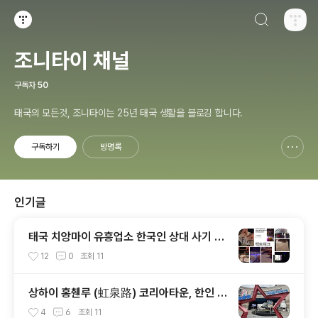
검색하기
티스토리
조니타이 채널
구독자
50
태국의 모든것, 조니타이는 25년 태국 생활을 블로깅 합니다.
구독하기
방명록
신고하기 레이어
열기
인기글
태국 치앙마이 유흥업소 한국인 상대 사기 5
50만원, 직접경험...,
12
0
조회
11
상하이 홍췐루 (虹泉路) 코리아타운, 한인 마
트를 찾아서
4
6
조회
11