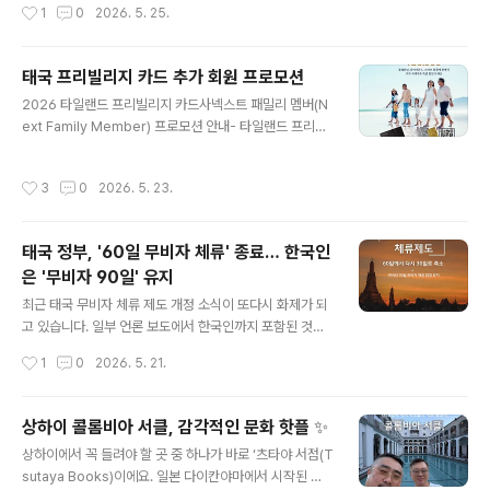
작성시간
1
0
2026. 5. 25.
진솔한 메시지를..
해보려고 합니다.예전에는 태국 하면 자동문처럼 따라붙던
수식어가 있었죠. 바로 "저렴한 물가 + 최고의 가성비" 공
식이었습니다. 하지만 최근 이 공식이 완전히 깨지면서, 태
태국 프리빌리지 카드 추가 회원 프로모션
국정부관광청이 발표하는 방문객 데이터와 실제 여행객들
글 내용
2026 타일랜드 프리빌리지 카드사넥스트 패밀리 멤버(N
이 현지에서 느끼는 만족도 사이에 상당한 괴리가 생기고
ext Family Member) 프로모션 안내- 타일랜드 프리빌
있습니다. 다들 체감하고 계시지 않나요? 오늘은 한국인 여
리지 카드 가족 회원 추가 프로모션 -(2026년 8월 14일
행객들이 발길을 돌리고 있는 진짜 이유와 앞으로 태국 관
까지) 타일랜드 프리빌리지 카드사에서 특별한 가족 회원
광이 나아가야 할 방향에 대해 날카롭게 짚어보겠습니다.
작성시간
3
0
2026. 5. 23.
추가 혜택을 준비했습니다. 2026년 8월 14일까지 신청
👇 📉 "양보다 질?" 소비자 반응이 냉정해진 이유태국정부
및 결제를 완료하면, 배우자·자녀·부모를 1인당 THB 750,
관광청은 최근 고부가가치 ..
000 균일가로 등록할 수 있습니다.프로모션 주요 혜택플
태국 정부, '60일 무비자 체류' 종료… 한국인
래티넘 (10년) : 보조 회원 정규 요금 THB 1,000,000 →
은 '무비자 90일' 유지
프로모션 THB 750,000다이아몬드 (15년) : 보조 회원
글 내용
정규 요금 THB 1,500,000 → 프로모션 THB 750,000
최근 태국 무비자 체류 제도 개정 소식이 또다시 화제가 되
리저브 (20년) : 보조 회원 정규 요금 THB 2,000,000
고 있습니다. 일부 언론 보도에서 한국인까지 포함된 것처
→ 프로모션 THB 750,..
럼 혼동을 주고 있지만, 한국 여권 소지자는 기존처럼 90
작성시간
1
0
2026. 5. 21.
일 무비자 체류가 유지됩니다.📌 핵심 정리한국인은 영향
없음: 태국과 한국은 별도의 양자 협정을 맺고 있어, 기존처
럼 무비자 90일 체류가 가능합니다.개정 내용: 태국 정부
상하이 콜롬비아 서클, 감각적인 문화 핫플 ✨
는 93개국을 대상으로 하던 60일 무비자 체류를 다시 30
글 내용
상하이에서 꼭 들려야 할 곳 중 하나가 바로 ‘츠타야 서점(T
일(일부 국가는 15일)로 축소했습니다.배경: 외국인들이
sutaya Books)이에요. 일본 다이칸야마에서 시작된 이
무비자 제도를 악용해 마약, 인신매매, 불법 영업 등 범죄를