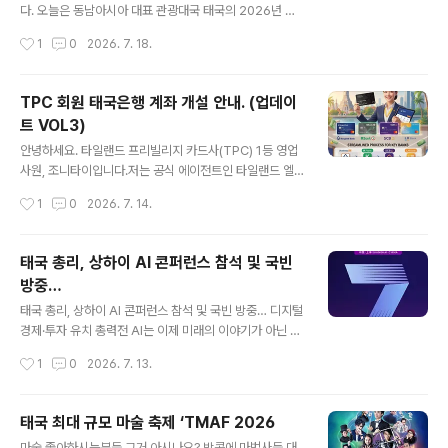
해야 한다고 밝혔다.또한 시진핑 주석은 태국이 자국 국정
다. 오늘은 동남아시아 대표 관광대국 태국의 2026년 상
에 부합하는 발전의 길을 걸어가는 것을 확고히 지지하며,
반기 관광 성적표가 공개되었습니다. 태국 관광체육부 발
작성시간
1
0
2026. 7. 18.
새 정부의 원활한 국정 수행을 지지한다고 말했다. 그는 복
표에 따르면, 올해 1월 1일부터 7월 4일까지 태국을 방문
잡하게 변화하는 국제 정세 속에서 양..
한 외국인 관광객 수는 총 16,210,890명으로 집계되었습
니다. 이 기간 동안 태국이 거둬들인 관광 수입은 무려 7,8
TPC 회원 태국은행 계좌 개설 안내. (업데이
25억 바트(한화 약 33조 원 / 240억 달러)에 달하며, 관
트 VOL3)
광 산업이 여전히 태국 경제의 핵심 성장 엔진임을 입증했
글 내용
습니다. 📊 전년 대비 추이 & 한국인 관광객 현황전체 외국
안녕하세요. 타일랜드 프리빌리지 카드사(TPC) 1등 영업
인 입국자: 1,621만 명 (전년 동기 대비 3.11% 감소 📉)한
사원, 조니타이입니다.저는 공식 에이전트인 타일랜드 엘
국인 입국자: 596,673명 (국적별 순위 TOP 5 유지 🏅)
리트 코리아(TEK)를 운영하고 있으며, 7년 연속 공식 인증
작성시간
1
0
2026. 7. 14.
비록 글로벌 경기 둔화로 전체 외국인 입국자 수가..
을 받은 믿을 수 있는 파트너입니다. 늘 변함없는 신뢰를 바
탕으로 회원님들을 모시고 있습니다.오늘은 최근 변경된
외국인 회원님의 태국 은행 계좌 개설 절차에 대해 핵심만
태국 총리, 상하이 AI 콘퍼런스 참석 및 국빈
안내해 드리겠습니다.최근 태국 내 자금세탁방지(AML) 규
방중…
정과 대포통장 근절 조치가 크게 강화되었습니다. 이에 따
글 내용
라 기존에 개설된 계좌에 대해서도 소명 자료를 요구하거
태국 총리, 상하이 AI 콘퍼런스 참석 및 국빈 방중… 디지털
나 일시 정지하는 사례가 빈번하게 발생하고 있습니다. 은
경제·투자 유치 총력전 AI는 이제 미래의 이야기가 아닌 국
행별 상세한 개설 지침과 필수 요구 사항을 사전에 확인 하
정의 핵심 과제입니다. 태국 총리는 오는 16일부터 20일
작성시간
1
0
2026. 7. 13.
시길 바랍니다. 태국 정부의 외국인 금융 규정 강화로 인해,
까지 중국 상하이에서 열리는 ‘세계 AI 콘퍼런스(WAI
이제 관광비자나 무비자 입국자의..
C)’에 참석합니다. 이번 방중은 디지털 비즈니스 협정 체결
과 투자 유치를 목적으로 하며, 총리는 태국 공군(RTAF) 6
태국 최대 규모 마술 축제 ‘TMAF 2026
02비행대대 전용기를 이용해 상하이에 도착한 뒤 청두와
글 내용
마술 좋아하시는분들 그거 아시나요? 방콕에 마법사들 대