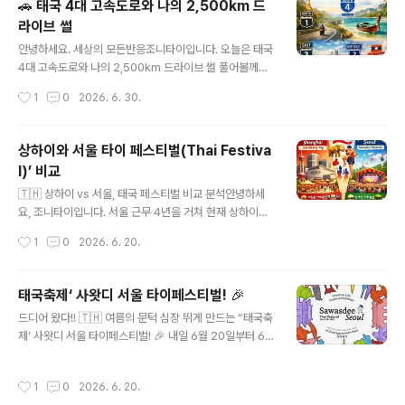
🚗 태국 4대 고속도로와 나의 2,500km 드
많아. 내가 공항에서 근무할 때 직원들이 조용히 자주 가던
라이브 썰
숨은 맛집 몇 군데를 공개할게. 일반인도 이용 가능하니까
글 내용
붐비는 곳 피하고 싶으면 참고해봐.1. AOT 건물 푸드코트
안녕하세요. 세상의 모든반응조니타이입니다. 오늘은 태국
1층 1번 출구로 나와 주차장 건물을 지나 조금만 걸으면 A
4대 고속도로와 나의 2,500km 드라이브 썰 풀어볼께요.
OT(태국공항공사) 건물이 보여. 그 안에 푸드코트와 식당
🚗 태국 2,500km 장거리 드라이브와 4대 고속도로 이야
작성시간
1
0
2026. 6. 30.
가가 따로 있고, 옆에는 직원들이 자주 찾는 재래시장도 열
기태국에서 살면서 가장 길게 달려본 코스는 방콕 → 람빵
려..
→ 치앙라이 국경까지 왕복 2,500km. 하필이면 우기라서
비가 억수같이 쏟아지던 날, 람빵에서 치앙라이로 넘어가
상하이와 서울 타이 페스티벌(Thai Festiva
는 구불구불한 산길은 정말 잊을 수 없는 경험이었습니다.
l)’ 비교
앞은 가로등 하나 없는 칠흑 같은 어둠, 와이퍼는 미친 듯이
글 내용
팩팩 돌아가고, 속도는 시속 20km도 못 내면서 ‘여기서 멈
🇹🇭 상하이 vs 서울, 태국 페스티벌 비교 분석안녕하세
추면 끝장이다’라는 마음으로 숨죽이고 달렸던 그 긴장감…
요, 조니타이입니다. 서울 근무 4년을 거쳐 현재 상하이에
운전해 본 사람만 알 거예요. 심장이 터질 뻔했던 순간이었
서 활동하며 직접 체험한 상하이와 서울의 Thai Festival
작성시간
1
0
2026. 6. 20.
죠. 😭 그 길이 바로 태국의 대동맥, 파혼요틴 로드(국도 1
(태국 페스티벌)을 비교해봅니다. 🎭 두 도시의 다른 색깔
번)! ..
두 축제 모두 태국의 문화·음식·공연을 중심으로 하지만, 상
하이는 ‘태–중 수교 50주년 기념’이라는 외교적 의미가 강
태국축제‘ 사왓디 서울 타이페스티벌! 🎉
하고,서울은 ‘한–태 문화 교류와 창의적 라이프스타일’을
글 내용
드디어 왔다!! 🇹🇭 여름의 문턱 심장 뛰게 만드는 “태국축
강조한 대규모 시민 참여형 야외 행사로 진행됩니다.📍 주
제‘ 사왓디 서울 타이페스티벌! 🎉 내일 6월 20일부터 6월
요 비교 포인트상하이 Thai Festival (2025–2026)장
21일 일요일까지. 딱 주말 이틀 동안 청계광장(소라탑 앞)
소: Raffles City Changning특징: 태–중 수교 50주년
에서 열린다. 이번에 태국관광청이 이 갈고 준비했나 봐. 5
기념, 무에타이 무료 클래스, 태국 전통 마사지, 태국 음식·
작성시간
1
0
2026. 6. 20.
55 ‘태국 가면 꼭 해야 할 5가지’ 테마로 부스 운영! 라인업
과일·제품 전시, 항공권 럭키드로우분..