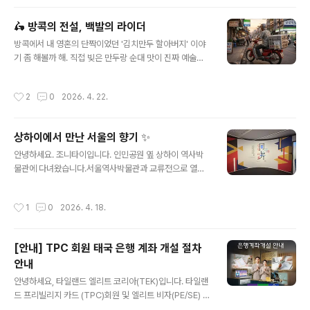
한국 파트너들이랑 1:1로 비즈니스 미팅(Tabletop Sale)
을 찐하게 할 예정!비즈니스 네트워킹 한판 말만 로드쇼지,
🛵 방콕의 전설, 백발의 라이더
사실상 치앙마이 최신 상품 싹 훑고 실질적인 계약까지 따
글 내용
낼 수 있는 기회입니다. 치앙마이 전문가 되고 싶은 여행사
방콕에서 내 영혼의 단짝이었던 '김치만두 할아버지' 이야
담당자들은 무조건 가야겠죠! ⏰ 선착순 마감 주의! 참가
기 좀 해볼까 해. 직접 빚은 만두랑 순대 맛이 진짜 예술이
신청은 4월 29일까지 태국관광청 서울사무소 홈페이지에
라 오래전 부터 냉동실에 쌓아놓고 주구장창 시켜 먹었거
서 하면 돼. 근데 이거 소문나면 금방 마감되는 거 알지? 사
든.백발이 성성한, 여든을 바라보는 사장님이 직접 오토바
작성시간
2
0
2026. 4. 22.
람..
이를 몰고 배달을 오셨는데, 그 먼 촌부리랑 파타야 업체까
지 달리실 정도로 열정이 대단하셨어.❄️ 어느 날부터 들려
온 균열근데 연세 탓인지 건강이 나빠지셨나 봐. 손님들 컴
상하이에서 만난 서울의 향기 ✨
플레인에 소송 얘기까지 나오면서 힘들어하시길래, 큰 도
글 내용
움은 못 돼도 주문이라도 왕창 해서 주변 공항 동료들한테
안녕하세요. 조니타이입니다. 인민공원 옆 상하이 역사박
나눠주곤 했어.그런데 언제부턴가 좀 이상하더라고. 만두
물관에 다녀왔습니다.서울역사박물관과 교류전으로 열리
국 사골 육수가 봉지째 꽁꽁 얼어서 오는데, 해동하려고 보
는 ‘같음과 다름 ‘ 서울의 주거묺화’ 《同与异：首尔市民
면 비닐이 플라스틱처럼 '파삭' 하고 깨져버리는 거야. 국물
生活展》 전시인데.급속한 도시화라는 공통된 역사적 배경
작성시간
1
0
2026. 4. 18.
안에서 비닐 조각들이 발견 되기도 ..
과, 온돌(서울) vs 난캉(상하이), 마당 vs 샤오취(小区) 등
고유한 생활 양식의 차이를 비교 전시중입니다.상하이 한
복판에서 서울의 따스한 정취를 느낄 수 있는 특별한 전시
[안내] TPC 회원 태국 은행 계좌 개설 절차
가 열리고 있습니다. 바로 인민공원 옆 상하이 역사박물관
안내
에서 진행 중인 교류전입니다. 급속한 도시화라는 공통분
글 내용
모 속에서 서울과 상하이는 어떤 모습으로 닮아 있고, 또 어
안녕하세요, 타일랜드 엘리트 코리아(TEK)입니다. 타일랜
떻게 다를까요? 전시의 주요 포인트와 관람 정보를 정리해
드 프리빌리지 카드 (TPC)회원 및 엘리트 비자(PE/SE) 소
드립니다. 🏠 전시 주제: 대동소이(大同小異), 같고도 다
지자를 위한 태국 주요 은행 계좌 개설 방법을 안내해 드립