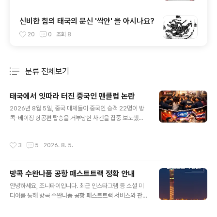
신비한 힘의 태국의 문신 '싹얀' 을 아시나요?
20
0
조회
8
분류 전체보기
주요 글 목록
태국에서 잇따라 터진 중국인 팬클럽 논란
글 내용
2026년 8월 5일, 중국 매체들이 중국인 승객 22명이 방
콕-베이징 항공편 탑승을 거부당한 사건을 집중 보도했습
니다. 중국 온라인 사회에서는 “승객 차별”이라는 인종차
별 논란으로 번졌지만, 수완나품 공항의 공식 성명은 사건
작성시간
3
5
2026. 8. 5.
의 진실을 드러냈습니다. 영상보기 > 해당 승객들은 사실
중국인 연예인의 팬클럽으로, 타이항공 라운지 무단 진입
과 탑승 절차 방해, 탑승교 추적 등 보안 규정을 위반한 행
방콕 수완나품 공항 패스트트랙 정확 안내
위가 확인된 것입니다. 공항은 일부 보안 요원의 부적절한
글 내용
태도를 인정하며 징계와 사과를 발표했습니다. 동시에 직
안녕하세요, 조니타이입니다. 최근 인스타그램 등 소셜 미
원 교육 강화, 상황 관리 개선, 재발 방지 대책 마련을 약속
디어를 통해 방콕 수완나품 공항 패스트트랙 서비스와 관
했습니다. 사건 요약발생 일시: 2026년 7월 29일 밤 11
련된 잘못된 정보가 퍼지면서 혼선이 빚어지고 있습니다.
시, TG 674편 (방콕 → 베이징)상황: 중국인 팬클럽이 라
일부 매체에서 “8월 15일까지 중지”라는 표현을 사용했지