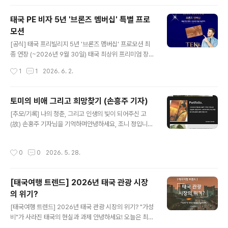
장난 아님. 그리고 T-Pop 아티스트 주목! 주말에 심심하
면 무조건 가야 하는 이유 정리.👇 🔥 태국 여행 쌉가능 체
태국 PE 비자 5년 '브론즈 멤버십' 특별 프로
험존✅ 태국 AI 스튜디오: AI가 나를 태국 핫플 한가운데로
모션
합성해 줌. 즉석에서 디지털 기념사진 박아주니까 프사 건
글 내용
지기 쌉가능! ✅ 태국 공예 체험: 유네스코 세계문화유산인
[공식] 태국 프리빌리지 5년 '브론즈 멤버십' 프로모션 최
'수코타이' 장인이 디자인한 업사이클링 원단으로 전통 열
종 연장 (~2026년 9월 30일) 태국 최상위 프리미엄 장기
쇠고리 만드는 거래. ✅ 관광 테마 게임: 태..
체류 비자 프로그램인 ‘타일랜드 프리빌리지(Thailand Pr
작성시간
1
1
2026. 6. 2.
ivilege)’가 예비 회원님들의 뜨거운 성원에 힘입어, 가장
합리적인 가성비를 자랑하는 ‘브론즈 멤버십(Bronze Me
mbership)’을 2026년 9월 30일까지 최종 연장합니다.
토미의 비애 그리고 희망찾기 (손흥주 기자)
이번 연장은 해당 프로모션이 완전히 폐지되거나 개편되기
글 내용
[추모/기록] 나의 청춘, 그리고 인생의 빛이 되어주신 고
전, 가장 경제적인 비용으로 5년 장기 체류 비자를 취득할
(故) 손홍주 기자님을 기억하며안녕하세요, 조니 정입니다.
수 있는 마지막 기회입니다. 번거로운 비자 걱정 없이 여유
최근 저의 과거 기록인 '토미의 비애'와 '희망 찾기'에 대해
로운 태국 라이프를 시작해 보세요. 💡 브론즈 멤버십(Bro
많은 분이 관심을 가지고 궁금해하셔서, 감사한 마음을 담
nze) 핵심 정보 가입 비용: 650,000 바트 (THB) 비자 혜
작성시간
0
0
2026. 5. 28.
아 짧은 글을 남깁니다. 1999년, 세상에 던진 질문 '토미의
택: 5년 만기 특..
비애' '토미의 비애'는 저의 10대 후반부터 20대 초반까지,
치열했던 이태원에서의 삶을 조명한 작품입니다.당시 한겨
[태국여행 트렌드] 2026년 태국 관광 시장
레신문의 손홍주 사진기자님께서 기획 기사와 사진 연작을
의 위기?
통해 제 이야기를 세상에 처음으로 꺼내어 주셨습니다. 보
글 내용
수적이었던 시대적 분위기 속에서 성소수자의 인권과 삶을
[태국여행 트렌드] 2026년 태국 관광 시장의 위기? "가성
양지로 끌어올려 사회적 공감대를 넓혀주신 고마운 기록입
비"가 사라진 태국의 현실과 과제 안녕하세요! 오늘은 최근
니다."그들도 우리와 다를 바 없는 평범한 이웃입니다." 이
꽤나 분위기가 달라진 2026년 태국 여행 시장 이야기를