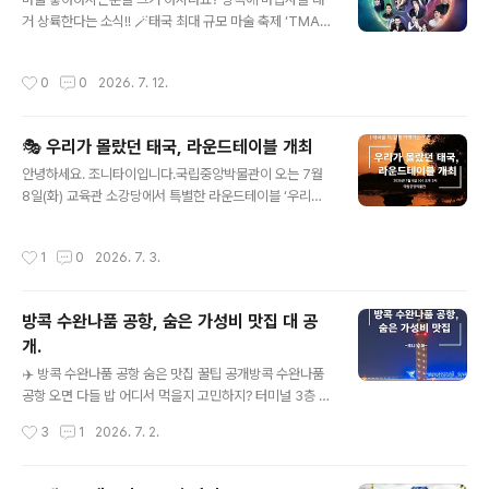
베이징을 차례로 방문할 예정입니다. 최근 IMF가 태국을
거 상륙한다는 소식!! 🪄태국 최대 규모 마술 축제 ‘TMAF
세계 4대 AI 하드웨어 수출국 중 하나로 선정한 만큼, 이번
2026' 열립니다. 🔮7월 18일~19일에 방콕 핫플 '미스터
방중이 무역 수지를 개선하고 태국 중소기업(SMEs)의 새
폭스 라이브 하우스'에서 하는데, 전 세계 탑티어 마술사들
로운 돌파구가 될지 이목이 쏠리고 있습니다. 방중 전략: 투
작성시간
0
0
2026. 7. 12.
총출동해서 눈앞에서 헐리웃급 일루션 보여주는 글로벌 축
자 유치와 무역 수지 개선글로벌 테크 기업과 리더들이 집
제임.-라인업 실화냐? 진짜 미쳤음일본: 독창성 끝판왕 ‘켄
결하는 세..
지 미네무라’, ‘요스케 이케다’홍콩/대만: 비주얼&기술 천재
🎭 우리가 몰랐던 태국, 라운드테이블 개최
‘헨리 해리어스’탑 일루셔니스트 ‘닥시엔’태국: 로컬 스타
글 내용
‘템페이’ + 내로라하는 마술팀 총출동-핵심 볼거리 3줄 요
안녕하세요. 조니타이입니다.국립중앙박물관이 오는 7월
약1. 매직 시어터 풀쇼: 심장 쫄깃해지는 1시간짜리 대형 극
8일(화) 교육관 소강당에서 특별한 라운드테이블 ‘우리가
장 마술쇼 🎬2. 매직 잼 세션: 마술사들 틈에 껴서 즉석 눈
몰랐던 태국을 말하다’를 개최합니다. 이번 행사는 현재 진
누난나 기술 훔쳐보고(?) 교류하는 시간 🃏3. 페..
행 중인 특별전 ‘어메이징 타일랜드: 태국미술명품전’과 연
작성시간
1
0
2026. 7. 3.
계해, 태국의 역사·사회·대중문화를 다각도로 조명하는 자
리입니다. 특별전은 국내 최초로 태국의 미술과 문화를 종
합적으로 소개하는 전시로, 불교 조각과 왕실 공예품 등 태
방콕 수완나품 공항, 숨은 가성비 맛집 대 공
국 고유의 미의식을 담은 유물들이 선보이고 있습니다. 📌
개.
라운드테이블 주요 발표 태국 미술: 권강미 국립중앙박물
글 내용
관 학예연구관이 국내 최초 대규모 태국 미술 전시의 기획
✈️ 방콕 수완나품 공항 숨은 맛집 꿀팁 공개방콕 수완나품
의도를 소개합니다. 현대미술과 전통: 박일호 이화여대 명
공항 오면 다들 밥 어디서 먹을지 고민하지? 터미널 3층 식
예교수가 태국 현대미술 속 전통 문화의 소통 방식을 분석
당가는 가격이 진짜 “공항 수준”이라 지갑이 얇아지는 느
작성시간
3
1
2026. 7. 2.
합니다. 불상·팟타이·젠더: 이채문 한..
낌… 그래서 대부분은 1층 8번 출입구 옆에 있는 매직 푸드
포인트(Magic Food Point)로 직행하곤 해. 하지만 거기
도 사람 몰리면 도떼기시장 같아서 밥 한 끼 먹기 힘들 때가