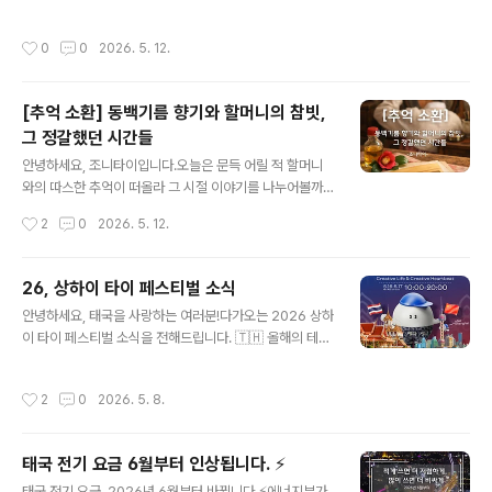
서점은 책을 중심으로 한 다기능 문화 공간을 만들어온 곳
저지른 사례가 잇따르면서, 태국 정부가 강력한 통제 정책
으로, ‘세계에서 가장 아름다운 서점 20곳’ 중 하나로 꼽히
으로 회귀한 것입니다.연장 조건 강화: 기존에는 자동 연장
작성시간
0
0
2026. 5. 12.
기도 했습니다. 전 세계적으로 1,400개가 넘는 지점을 운
이 가능했지만, 앞으로는 출입국 사무소를 직접 방문해 사
영하고 있을 만큼 유명하죠 📚 상하이에선 특별히 콜롬비
유를 설명해야 하며, 담..
아 서클이라는 역사적인 건물 안에 자리 잡고 있어요. 이곳
[추억 소환] 동백기름 향기와 할머니의 참빗,
은 1920년대 해외 화교들의 사교 중심지였던 곳인데, 10
그 정갈했던 시간들
0년 넘는 역사와 현대적인 디자인을 절묘하게 결합해 2,0
글 내용
00㎡ 규모의 문화 허브로 재탄생했습니다. 건축적 아름다
안녕하세요, 조니타이입니다.오늘은 문득 어릴 적 할머니
움은 그대로 보존하면서도 새로운 이야기를 이어가는 공간
와의 따스한 추억이 떠올라 그 시절 이야기를 나누어볼까
이라 분위기가 거의 박물관 같아요 🏛️외관은 파란색과 붉
합니다.👵 할머니의 정갈한 아침, 동백기름과 참빗 조선 시
작성시간
2
0
2026. 5. 12.
은색 벽돌로 꾸며져..
대부터 근대화에 이르기까지, 우리네 여인들에게 '동백기
름'과 '참빗'은 멋을 내기 위한 필수품이었습니다. 머리카락
에 은은한 윤기를 더하고 한 올 한 올 정갈하게 정돈하던 조
26, 상하이 타이 페스티벌 소식
상들의 지혜였지요.어린 시절, 할머니 무릎에 앉아 머리를
글 내용
안녕하세요, 태국을 사랑하는 여러분!다가오는 2026 상하
맡기던 기억이 나시나요?흰 달력 한 장을 바닥에 넓게 펴놓
이 타이 페스티벌 소식을 전해드립니다. 🇹🇭 올해의 테마
고, 동백기름을 바른 머리카락을 참빗으로 정성껏 빗겨주
는 “Creative Life & Creative Heartbeat (창의적인
시던 할머니의 모습…. 사실 참빗은 머릿결 정돈뿐만 아니
삶, 살아 숨 쉬는 감동)”입니다! 🎉 이름만큼이나 다채로운
라, 당시 골칫거리였던 '머릿니'를 잡는 용도로도 요긴하게
작성시간
2
0
2026. 5. 8.
먹거리, 볼거리, 즐길 거리가 한자리에 모여 여러분의 오감
쓰였던 생활의 도구였습니다.거울 앞에 앉아 가르마를 곱
을 자극할 예정이에요. 📍 상세 정보-일시: 2026년 5월 1
게 타시고, 긴 머리를 돌돌 말아 비..
6일(토) ~ 17일(일), 단 2일간!-시간: 오전 10:00 ~ 오후
태국 전기 요금 6월부터 인상됩니다. ⚡️
8:00 -장소: 상하이 창닝 래플즈 시티 (长宁来福士)(No.
글 내용
1139, Changning Road, Raffles City, Changning D
태국 전기 요금, 2026년 6월부터 바뀝니다 ⚡️에너지부가