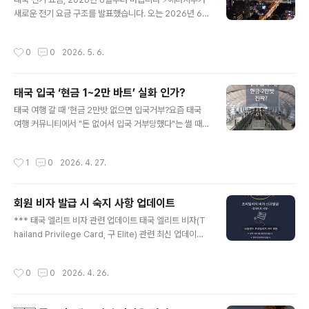
istrict, Shanghai) 活动地点:上海市长宁区长宁路11
새로운 전기 요금 구조를 발표했습니다. 오는 2026년 6월
39号长宁来福士 위챗 사전 등록 시작! ✨지금..
부터 약 2,300만 가구에 적용될 예정인데요, 핵심은 적게
쓰는 가구는 더 저렴하게, 많이 쓰는 가구는 더 비싸게입니
작성시간
0
0
2026. 5. 6.
다.새로운 누진 요금 체계200유닛 이하 사용: 유닛당 3바
트 미만 (기존보다 저렴)201~400유닛 사용: 유닛당 약 3.
95바트401유닛 이상 사용: 초과분은 유닛당 5바트 이상
태국 입국 ‘현금 1~2만 바트’ 실화 인가?
(기존 4.5바트에서 인상)즉, 전기를 많이 쓰는 가구일수록
글 내용
부담이 커지게 됩니다.정부가 권장하는 대안: 태양광 패널
태국 여행 갈 때 '현금 2만밧 없으면 입국거부?요즘 태국
☀️일반 가정 설치비: 약 60,000바트월 할부금: 약 600바
여행 커뮤니티에서 "돈 없어서 입국 거부당했다"는 썰 때문
트전기 사용량 절감 효과: 월 수백 유닛 절약 가능남는 전기
에 난리지? 이게 괴담인지 실화인지 딱 정리해줌. 결론부터
는 유닛당 약 2.20바트에 되팔 수 있음개인 경험..
말하면 "법은 있는데, 심사관 맘이다."💵 1만 바트? 2만 바
작성시간
1
0
2026. 4. 27.
트? 정확한 규정은? 태국 관광비자 면제(Tourist Visa Ex
emption)로 입국하는 외국인은 체류 기간 동안 충분한 재
정을 보유해야 하며, 개인은 현금 10,000바트, 가족은 2
회원 비자 발급 시 숙지 사항 업데이트
0,000바트를 소지해야 한다. “Foreigners entering T
글 내용
hailand under the Tourist Visa Exemption categ
*** 태국 엘리트 비자 관련 업데이트 태국 엘리트 비자(T
ory must possess adequate finances for the du
hailand Privilege Card, 구 Elite) 관련 최신 업데이트
ration of stay in Thailand..
내용을 공유합니다. 이번 안내는 엘리트 비자뿐 아니라 다
른 비이민 체류비자에도 적용될 수 있는 사항이므로, 태국
작성시간
0
0
2026. 4. 26.
에서 장기 체류 비자를 준비하거나 취득할 예정인 분들께
도움이 될 수 있습니다. *타일랜드 프리빌리지 카드(구 엘
리트) 신청 및 비자 발급 관련 중요 안내 원활한 타일랜드