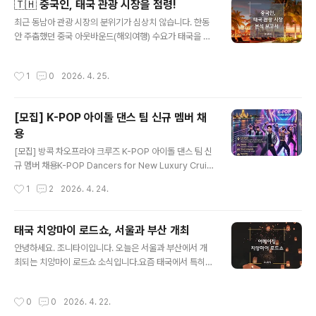
🇹🇭 중국인, 태국 관광 시장을 점령!
프리빌리지 비자(PE) 발급 절차를 위해 다음 사항을 반드
글 내용
시 확인해 주시기 바랍니다. 이민국 심사 과정에서 직업, 소
최근 동남아 관광 시장의 분위기가 심상치 않습니다. 한동
득 출처, 재정 준비 상태 등을 확인할 수 있으므로 관련 정
안 주춤했던 중국 아웃바운드(해외여행) 수요가 태국을 중
보를 명확하고 일관되게 준비하는 것이 중요합니다. 1 재정
심으로 폭발적으로 회복하면서, 아시아 관광 시장의 판도
준비 및 소득 증빙 사용 가능 자금: 최소 20,000 ..
가 다시 요동치고 있습니다.오늘 조니타이 포스팅에서는
작성시간
1
0
2026. 4. 25.
최근 발표된 '중국 관광업계 동향 보고서'를 통해 현재 태국
관광 시장의 현황을 짚어보겠습니다.📈 1분기 태국 방문국
1위, "압도적 화력의 중국"올해 1분기 태국을 찾은 외국인
[모집] K-POP 아이돌 댄스 팀 신규 멤버 채
관광객 데이터를 살펴보면 중국의 영향력이 얼마나 막강한
용
지 알 수 있습니다.• 1분기 전체 방태 외국인: 총 931만 명
글 내용
• 국가별 순위:1. 🥇 중국 (149만 명) – 압도적 1위2. 🥈 말
[모집] 방콕 차오프라야 크루즈 K-POP 아이돌 댄스 팀 신
레이시아3. 🥉 러시아4. 인도, 한국 순중국은 이번 1분기
규 멤버 채용K-POP Dancers for New Luxury Cruis
에만 149만 명의 관광객을 보내며 태국의 최대 관광 시장
e Show in Bangkok K-POP의 성지, 태국 방콕의 랜드
작성시간
1
2
2026. 4. 24.
..
마크인 차오프라야 강에서 새롭게 런칭하는 '럭셔리 크루
즈 K-POP 쇼'와 함께할 열정적인 댄서를 모집합니다. •
공연 장소: 방콕 차오프라야 강 크루즈 (신규 런칭 전용 쇼)
태국 치앙마이 로드쇼, 서울과 부산 개최
• 급여 조건: 월 50,000바트 (THB) • 근무 조건: * 주 5
글 내용
안녕하세요. 조니타이입니다. 오늘은 서울과 부산에서 개
~6일 근무 (협의) • 1년 정식 워크퍼밋(노동허가증) 제공
최되는 치앙마이 로드쇼 소식입니다.요즘 태국에서 특히
• 근무 시간: 18:00 ~ 23:30 (공연 및 준비 시간 포함) •
치앙마이가 핫하죠! 그래서 태국관광청이 5월 12일(부산)
지원 자격: * 남성, 만 18세 이상 ~ 30대 초반 • K-POP
이랑 14일(서울) 에 'Amazing Chiang Mai Roadsho
퍼포먼스에 능숙하고 무대 매너가 뛰어난 분 • 우대 사항..
작성시간
0
0
2026. 4. 22.
w 2026'을 개최합니다. 현지 찐 업체들이 대거 방한해서