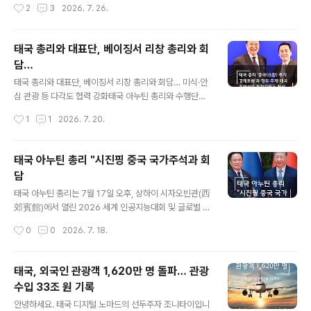
작성시간
2
3
2026. 7. 26.
운지 무단 진입,..
만, 이는 사실이 아닙니다. 실제로는 일부 에이전트가 불법
입국 문제로 인한 입국 심사 강화를 안내한 글을 인용한 것
으로 보입니다. 그러나 이를 “서비스 중단”으로 표현한 것
태국 총리와 대표단, 베이징서 리창 총리와 회
은 명백한 오해입니다. 👉 제가 운영하는 Threads 계정
담…
에서도 이미 팩트체크를 진행했습니다.✅ 패스트트랙 운영
글 내용
현황- 방콕 수완나품 공항 패스트트랙은 역사상 단 한 번도
태국 총리와 대표단, 베이징서 리창 총리와 회담… 미식·안
중단된 적이 없습니다.- 공항 공사 기간에도 입·출국 승객
심 관광 등 다각도 협력 강화태국 아누틴 총리와 수행단이
들이 정상적으로 이용해왔으며, 현재도 원활하게 운영 중
중국 공식 방문 일정을 이어가고 있습니다. '2026 세계인
작성시간
1
1
2026. 7. 20.
입니다.- 특히 Thailan..
공지능대회(WAIC) 및 글로벌 AI 거버넌스 고위급 회의'
참석차 중국을 찾은 아누틴 총리는 시진핑 국가주석과의
회담을 시작으로, 오늘(7월 20일) 베이징에서 리창 중국
태국 아누틴 총리 "시진핑 중국 국가주석과 회
국무원 총리와 양자 회담을 열어 양국 간 실질적 협력 강화
담
방안을 논의합니다.이에 앞서 어제(7월 19일), 아누틴 총
글 내용
리는 ‘2026 태국-중국(쓰촨) 투자경제포럼’과 청두 주재
태국 아누틴 총리는 7월 17일 오후, 상하이 시자오빈관(西
태국 총영사관 투자사무소 개소식에 참석했습니다. 이어
郊賓館)에서 열린 2026 세계 인공지능대회 및 글로벌 거
현지 CP그룹 센터를 방문해 해당 기업을 중국 시장에 성공
버넌스 고위급 회의 참석 계기로 중국을 공식 방문해 시진
작성시간
0
0
2026. 7. 18.
적으로 안착한 태국 기업의 모범 사례로 꼽으며 격려했습
핑 중국 국가주석과 회담을 가졌다.시진핑 주석은 “중국은
니다.한편, 태국 부총..
태국과의 관계 발전을 주변 외교의 중요한 위치에 두고 있
으며, 태국은 시종일관 신뢰할 수 있는 전략적 협력 동반
태국, 외국인 관광객 1,620만 명 돌파… 관광
자”라고 강조했다. 이어 양국은 전략적 상호 신뢰를 증진하
수입 33조 원 기록
고 협조를 강화해 중국·태국 운명공동체 구축을 가속화함
글 내용
으로써 현대화 과정 지원과 지역의 평화·안정·번영에 기여
안녕하세요. 태국 디지털 노마드의 선두주자 조니타이입니