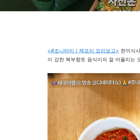
<#조니타이 / 제프리 요리보고>
한끼식사!
이 강한 북부향토 음식이자 잘 어울리는 