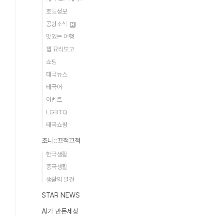
호텔정보
공항소식
맛있는 여행
젭 요리보고
쇼핑
태국뉴스
태국어
이벤트
LGBTQ
태국쇼핑
조니::끄적끄적
한국생활
중국생활
생활의 발견
STAR NEWS
AI가 만든세상