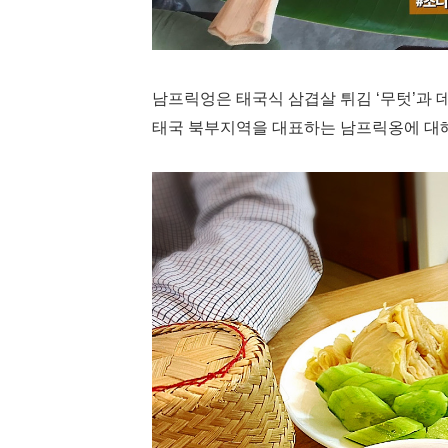
남프릭엉은
태국식 삼겹살 튀김 ‘무텃’과 
태국 북부지역을 대표하는 남프릭옹에 대해