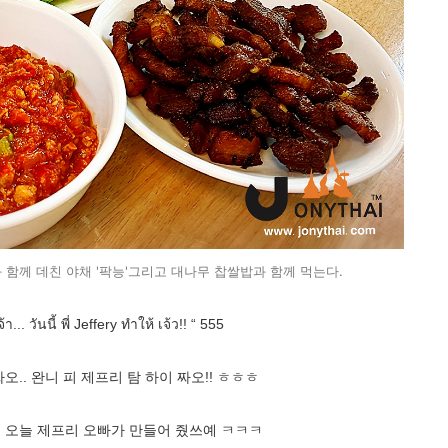
과 함께 데친 야채 '팍능'그리고 대나무 찹쌀밥과 함께 먹는다.
า... วันนี้ พี่ Jeffery ทำให้ เจ้ว!! “ 555
오.. 완니 피 제프리 탐 하이 짜오!! ㅎㅎㅎ
! 오늘 제프리 오빠가 만들어 줬쓰예 ㅋㅋㅋ