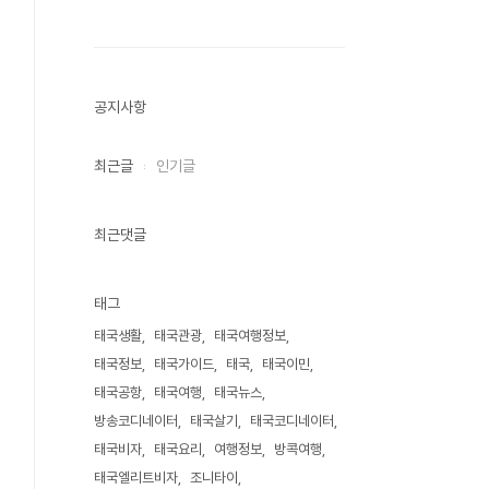
공지사항
최근글
인기글
최근댓글
태그
태국생활
태국관광
태국여행정보
태국정보
태국가이드
태국
태국이민
태국공항
태국여행
태국뉴스
방송코디네이터
태국살기
태국코디네이터
태국비자
태국요리
여행정보
방콕여행
태국엘리트비자
조니타이