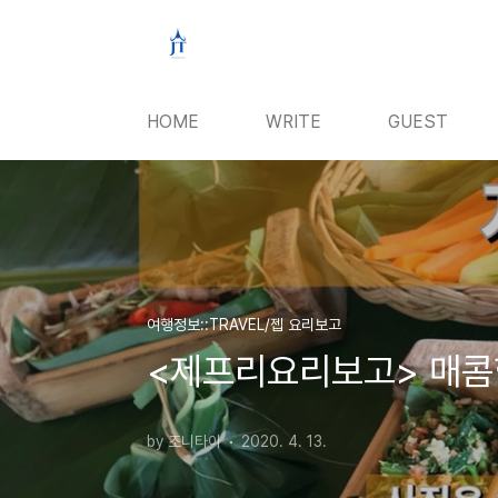
본문 바로가기
HOME
WRITE
GUEST
여행정보::TRAVEL/젭 요리보고
<제프리요리보고> 매콤한
by 조니타이
2020. 4. 13.