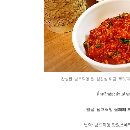
완성된 '남프릭엉'은 삼겹살 튀김 '무텃'
น้ําพริกอ่องลำแต้ๆเจ้
발음: 남프릭엉 람때때 짜
번역: 남프릭엉 맛있쓰예!